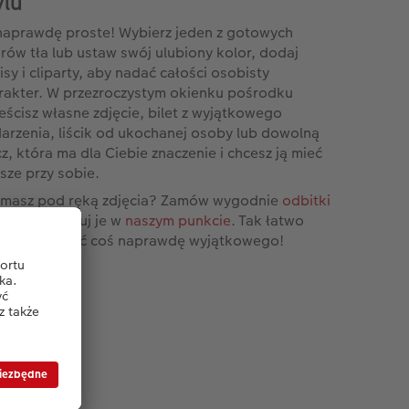
ylu
naprawdę proste! Wybierz jeden z gotowych
rów tła lub ustaw swój ulubiony kolor, dodaj
isy i cliparty, aby nadać całości osobisty
rakter. W przezroczystym okienku pośrodku
eścisz własne zdjęcie, bilet z wyjątkowego
arzenia, liścik od ukochanej osoby lub dowolną
cz, która ma dla Ciebie znaczenie i chcesz ją mieć
sze przy sobie.
 masz pod ręką zdjęcia? Zamów wygodnie
odbitki
i
lub wydrukuj je w
naszym punkcie
. Tak łatwo
esz stworzyć coś naprawdę wyjątkowego!
wać