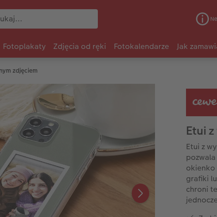
Ne
Fotoplakaty
Zdjęcia od ręki
Fotokalendarze
Jak zamawi
nnym zdjęciem
Etui 
Etui z w
pozwala 
okienko 
grafiki 
chroni t
jednocze