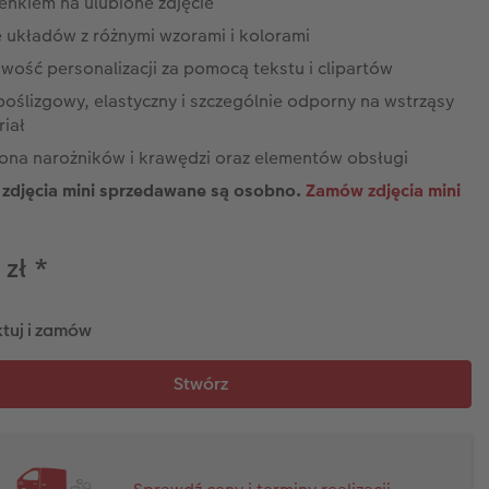
enkiem na ulubione zdjęcie
e układów z różnymi wzorami i kolorami
wość personalizacji za pomocą tekstu i clipartów
oślizgowy, elastyczny i szczególnie odporny na wstrząsy
riał
ona narożników i krawędzi oraz elementów obsługi
zdjęcia mini sprzedawane są osobno.
Zamów zdjęcia mini
 zł
*
tuj i zamów