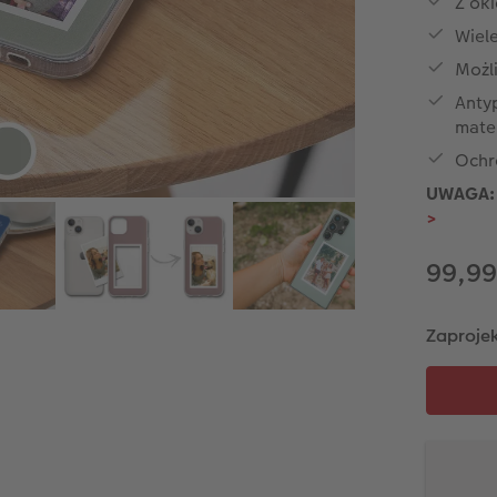
Z oki
Wiel
Możli
Antyp
mate
Ochr
UWAGA: 
>
99,99
Zaprojek