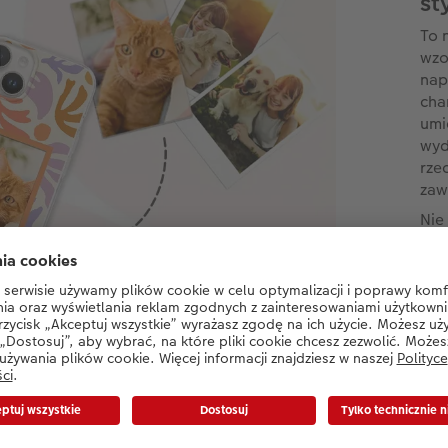
st
To 
wzo
nap
cha
umi
wyd
rze
zaw
Nie
min
moż
gą Cię również zaintereso