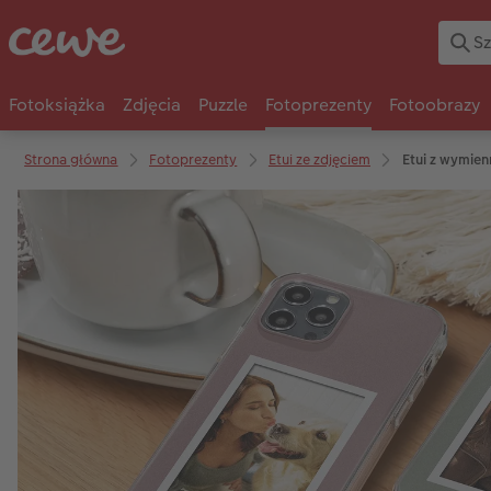
Fotoksiążka
Zdjęcia
Puzzle
Fotoprezenty
Fotoobrazy
Strona główna
Fotoprezenty
Etui ze zdjęciem
Etui z wymie