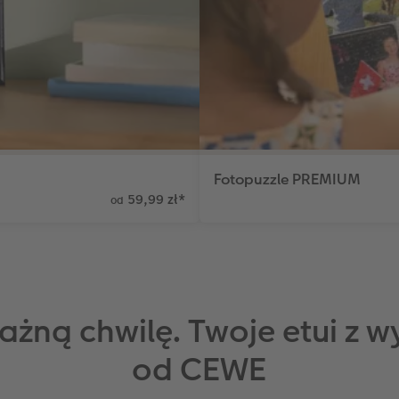
Fotopuzzle PREMIUM
59,99 zł
*
od
ażną chwilę. Twoje etui z 
od CEWE