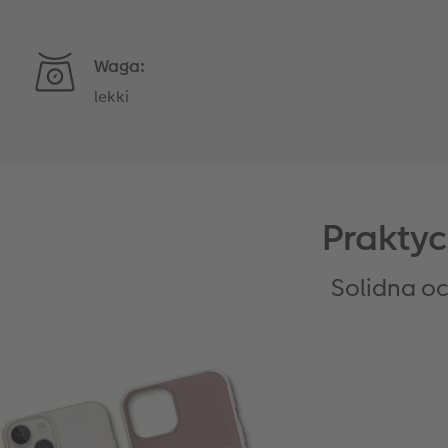
Waga:
lekki
Praktyc
Solidna o