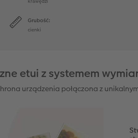
krawędzi
Grubość:
cienki
zne etui z systemem wymia
chrona urządzenia połączona z unikalny
St