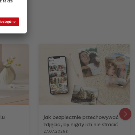
blogu
lu
Jak bezpiecznie przechowywać
zdjęcia, by nigdy ich nie stracić
27.07.2026 r.