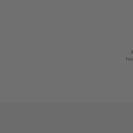
P
fot