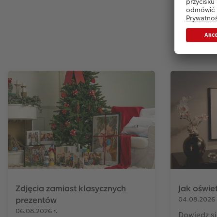
Najn
Zdjęcia zamiast klasycznych
Jak oświe
prezentów
04.08.2026 
06.08.2026 r.
Dowiedz si