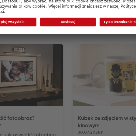
owsze artykuły na naszym 
tlić fotoobraz?
Kubek ze zdjęciem w sty
r.
kinowym
30.07.2026 r.
ę, jak oświetlić fotoobraz