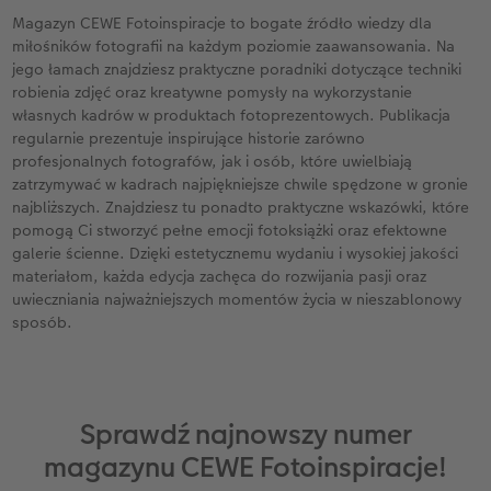
ze
Kwadratowa XL
Zdjęcie w ramce
Fotokartki
Fotoobraz na płycie Alu-Dibond
Dodatki do fotoplakatów
Kalendarz dla babci i dziadka
Biuro obsługi klienta CEWE
Urodziny
Cytaty
Magazyn CEWE Fotoinspiracje to bogate źródło wiedzy dla
miłośników fotografii na każdym poziomie zaawansowania. Na
A5* pozioma
Zdjęcia natychmiastowe
Gry i zabawki
Fotopanel
Kalendarz dla mamy
Gwarancja satysfakcji
Kronika roczna
Magazyn CEWE Fotoinspiracje
jego łamach znajdziesz praktyczne poradniki dotyczące techniki
robienia zdjęć oraz kreatywne pomysły na wykorzystanie
ezent
XXL pionowa
Zdjęcia kreatywne
Etui ze zdjęciem
Fotoobraz wieloczęściowy
Kalendarz dla niej
Wyprawka szkolna
Konkursy fotograficzne CEWE
własnych kadrów w produktach fotoprezentowych. Publikacja
regularnie prezentuje inspirujące historie zarówno
profesjonalnych fotografów, jak i osób, które uwielbiają
XXL pozioma
Zdjęcia do dokumentów
Dla miłośników zwierząt
hexxas
Kalendarz dla niego
Konkurs CEWE Photo Award 2027
zatrzymywać w kadrach najpiękniejsze chwile spędzone w gronie
najbliższych. Znajdziesz tu ponadto praktyczne wskazówki, które
Format Kids
Fotozestawy
Artykuły szkolne
Gallery Print
Kalendarz dla brata
pomogą Ci stworzyć pełne emocji fotoksiążki oraz efektowne
galerie ścienne. Dzięki estetycznemu wydaniu i wysokiej jakości
Fotoksiążka ślubna
Usługi analogowe
Fotoobraz na piance ze zdjęciem retro XXL
Kalendarz dla dziadka
materiałom, każda edycja zachęca do rozwijania pasji oraz
uwieczniania najważniejszych momentów życia w nieszablonowy
sposób.
Fotoksiążka urodzinowa
Pudełko ze zdjęciami
Tablica powitalna
Kalendarz dla rodziny
Fotoksiążka z podróży
Fotonaklejki
Dodatki do fotoobrazów
Terminarz urodzinowy
Sprawdź najnowszy numer
Na roczek dziecka
Paski ze zdjęciami
Terminarz dla dwojga
magazynu CEWE Fotoinspiracje!
Fotoksiążka kucharska
Zdjęcia eko
Terminarz kuchenny