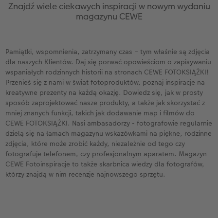
Znajdź wiele ciekawych inspiracji w nowym wydaniu
magazynu CEWE
Przykłady klientów
Dodatki do zdjęć
Terminarz ścienny roczny
Dodatki do fotoksiążki
Dodatki do kalendarzy
Pamiątki, wspomnienia, zatrzymany czas – tym właśnie są zdjęcia
dla naszych Klientów. Daj się porwać opowieściom o zapisywaniu
wspaniałych rodzinnych historii na stronach CEWE FOTOKSIĄŻKI!
Przenieś się z nami w świat fotoproduktów, poznaj inspiracje na
kreatywne prezenty na każdą okazję. Dowiedz się, jak w prosty
sposób zaprojektować nasze produkty, a także jak skorzystać z
mniej znanych funkcji, takich jak dodawanie map i filmów do
CEWE FOTOKSIĄŻKI. Nasi ambasadorzy - fotografowie regularnie
dzielą się na łamach magazynu wskazówkami na piękne, rodzinne
zdjęcia, które może zrobić każdy, niezależnie od tego czy
fotografuje telefonem, czy profesjonalnym aparatem. Magazyn
CEWE Fotoinspiracje to także skarbnica wiedzy dla fotografów,
którzy znajdą w nim recenzje najnowszego sprzętu.