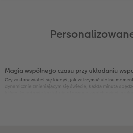
Personalizowane 
Magia wspólnego czasu przy układaniu wsp
Czy zastanawiałeś się kiedyś, jak zatrzymać ulotne momenty
dynamicznie zmieniającym się świecie, każda minuta spędzo
którzy świadomie kształtują otoczenie swoich dzieci, sz
personalizowane puzzle dla dzieci, decydujesz się na stwor
pokolenia na pokolenie.
Dlaczego warto postawić na tak szlachetną formę rozrywk
radosne wakacje, buduje w dziecku silne poczucie przynale
z katalogu – to starannie zaprojektowany element edukac