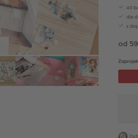
40 ba
dla d
z do
od 59
Zaprojek
Och