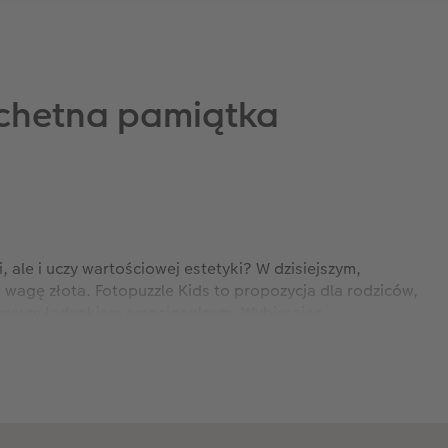
lachetna pamiątka
 ale i uczy wartościowej estetyki? W dzisiejszym,
a wagę złota. Fotopuzzle Kids to propozycja dla rodziców,
gromnym ładunkiem emocjonalnym. Wybierając
 się częścią Waszej rodzinnej historii, przekazywanej z
ającego własną rodzinę, ukochane zwierzę czy wspólne,
 produkowana zabawka. To coś znacznie więcej niż przedmiot
nalną. Czy można wyobrazić sobie lepszy sposób na