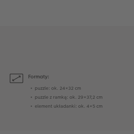
Formaty:
puzzle: ok. 24×32 cm
puzzle z ramką: ok. 29×37,2 cm
element układanki: ok. 4×5 cm