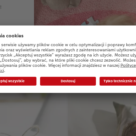
!
ularne wybory innych klie