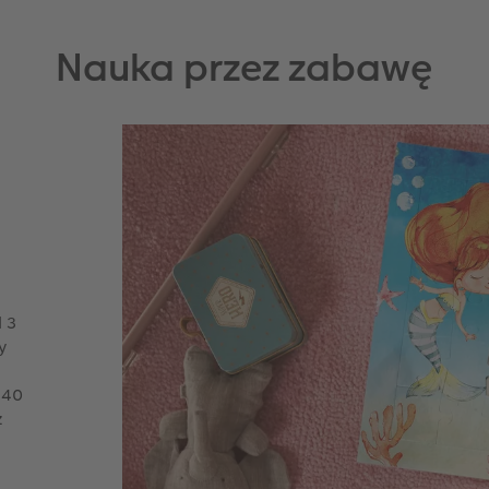
Nauka przez zabawę
 3
y
 40
z