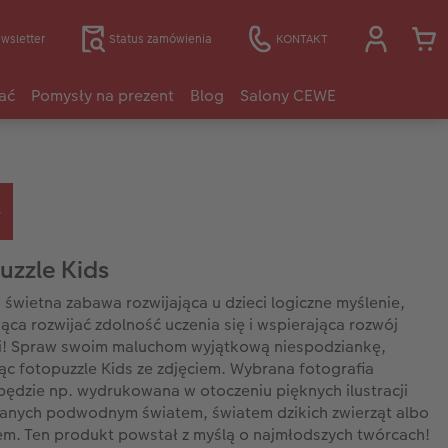
wsletter
Status zamówienia
KONTAKT
ać
Pomysły na prezent
Blog
Salony CEWE
uzzle Kids
o świetna zabawa rozwijająca u dzieci logiczne myślenie,
ca rozwijać zdolność uczenia się i wspierająca rozwój
i! Spraw swoim maluchom wyjątkową niespodziankę,
ąc fotopuzzle Kids ze zdjęciem. Wybrana fotografia
będzie np. wydrukowana w otoczeniu pięknych ilustracji
anych podwodnym światem, światem dzikich zwierząt albo
. Ten produkt powstał z myślą o najmłodszych twórcach!