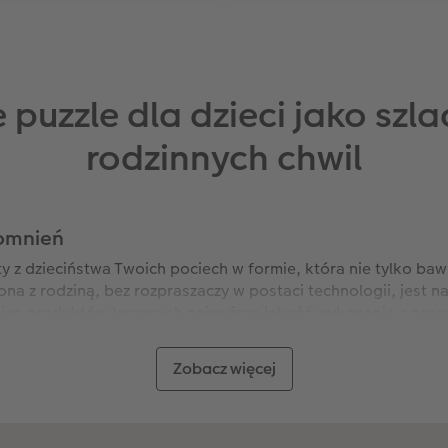
puzzle dla dzieci jako sz
rodzinnych chwil
omnień
 z dzieciństwa Twoich pociech w formie, która nie tylko bawi,
na z rodziną, bez rozpraszaczy w postaci technologii, jest n
ukając produktów łączących najwyższą jakość wykonania z o
zenie unikalnego przedmiotu, który w naturalny sposób stanie
Zobacz więcej
i? Przede wszystkim dlatego, że układanie obrazu przedstawi
żności i wzmacnia więzi, których nie zastąpi żadna seryjnie
yjny, który angażuje zmysły, wyobraźnię oraz pamięć emocjo