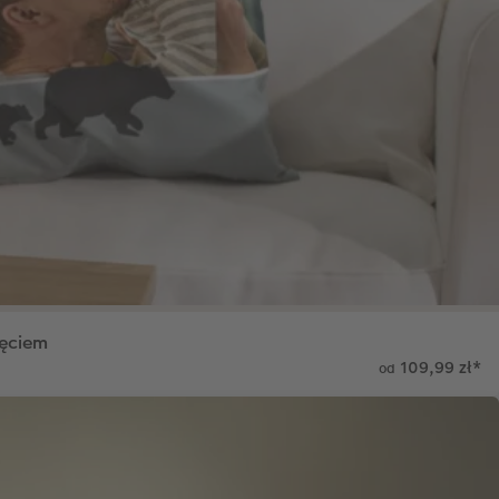
ęciem
109,99 zł
*
od