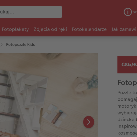
Ne
Fotoplakaty
Zdjęcia od ręki
Fotokalendarze
Jak zamawi
Fotopuzzle Kids
Fotop
Puzzle t
pomagają
motoryk
wybieraj
dziecka 
inspirow
kosmosem