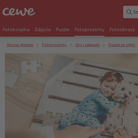
Fotoksiążka
Zdjęcia
Puzzle
Fotoprezenty
Fotoobrazy
Strona główna
Fotoprezenty
Gry i zabawki
Puzzle ze zdjęć