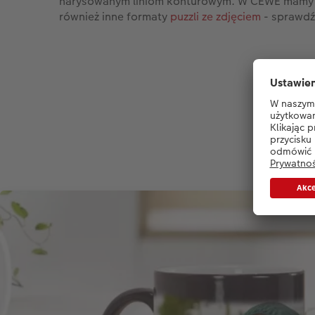
narysowanym liniom konturowym. W CEWE mamy
również inne formaty
puzzli ze zdjęciem
- sprawdź
Pop