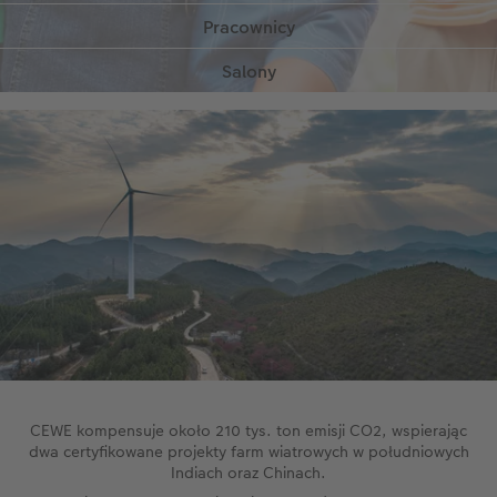
firmy poprzez Program Akcji Pracowniczych
- recykling CEWE Fotokiosków - ekspozycja w
SZCZEGÓŁY
salonach CEWE FOTOJOKER - torby z recyklingu na
zakupy oferowane Klientom
CEWE kompensuje około 210 tys. ton emisji CO2, wspierając
dwa certyfikowane projekty farm wiatrowych w południowych
Indiach oraz Chinach.