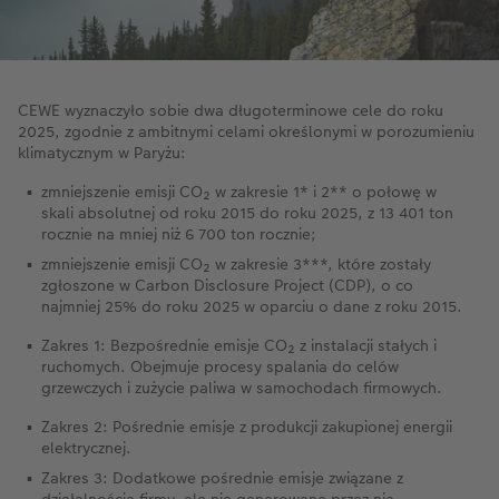
CEWE wyznaczyło sobie dwa długoterminowe cele do roku
2025, zgodnie z ambitnymi celami określonymi w porozumieniu
klimatycznym w Paryżu:
zmniejszenie emisji CO₂ w zakresie 1* i 2** o połowę w
skali absolutnej od roku 2015 do roku 2025, z 13 401 ton
rocznie na mniej niż 6 700 ton rocznie;
zmniejszenie emisji CO₂ w zakresie 3***, które zostały
zgłoszone w Carbon Disclosure Project (CDP), o co
najmniej 25% do roku 2025 w oparciu o dane z roku 2015.
Zakres 1: Bezpośrednie emisje CO₂ z instalacji stałych i
ruchomych. Obejmuje procesy spalania do celów
grzewczych i zużycie paliwa w samochodach firmowych.
Zakres 2: Pośrednie emisje z produkcji zakupionej energii
elektrycznej.
Zakres 3: Dodatkowe pośrednie emisje związane z
działalnością firmy, ale nie generowane przez nią.