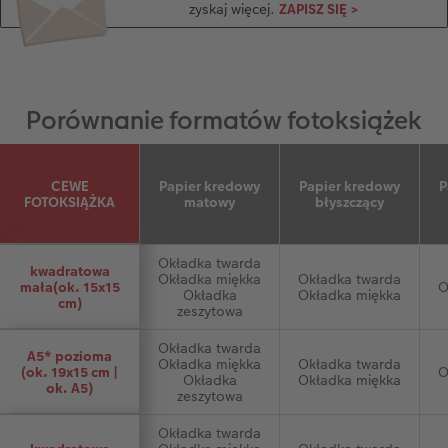
zyskaj więcej.
ZAPISZ SIĘ >
Porównanie formatów fotoksiążek
CEWE
Papier kredowy
Papier kredowy
P
FOTOKSIĄŻKA
matowy
błyszczący
Okładka twarda
kwadratowa
Okładka miękka
Okładka twarda
mała(ok. 15x15
O
Okładka
Okładka miękka
cm)
zeszytowa
Okładka twarda
A5* pozioma
Okładka miękka
Okładka twarda
(ok. 19x15 cm |
O
Okładka
Okładka miękka
ok. A5)
zeszytowa
Okładka twarda