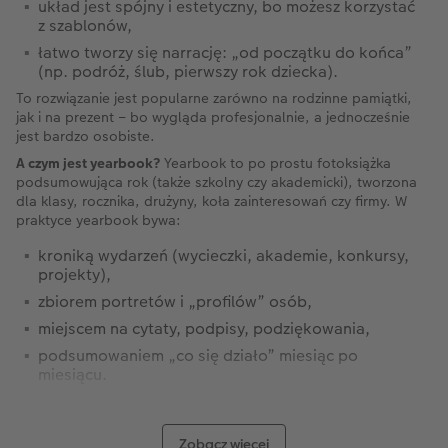
układ jest spójny i estetyczny, bo możesz korzystać
z szablonów,
łatwo tworzy się narrację: „od początku do końca”
(np. podróż, ślub, pierwszy rok dziecka).
To rozwiązanie jest popularne zarówno na rodzinne pamiątki,
jak i na prezent – bo wygląda profesjonalnie, a jednocześnie
jest bardzo osobiste.
A czym jest yearbook?
Yearbook to po prostu fotoksiążka
podsumowująca rok (także szkolny czy akademicki), tworzona
dla klasy, rocznika, drużyny, koła zainteresowań czy firmy. W
praktyce yearbook bywa:
kroniką wydarzeń (wycieczki, akademie, konkursy,
projekty),
zbiorem portretów i „profilów” osób,
miejscem na cytaty, podpisy, podziękowania,
podsumowaniem „co się działo” miesiąc po
miesiącu.
W CEWE yearbook najłatwiej przygotować właśnie jako
fotoksiążkę: dodajesz zdjęcia, tytuły działów (np. „Wrzesień”,
„Najlepsze wspomnienia”, „Nauczyciele”), a na końcu możesz
Zobacz więcej