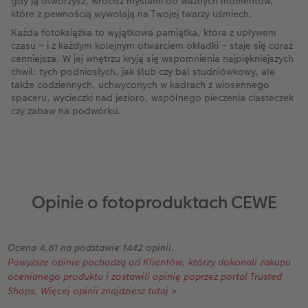
gdy ją otworzysz, wrócisz myślami do ważnych momentów,
które z pewnością wywołają na Twojej twarzy uśmiech.
Każda fotoksiążka to wyjątkowa pamiątka, która z upływem
czasu – i z każdym kolejnym otwarciem okładki – staje się coraz
cenniejsza. W jej wnętrzu kryją się wspomnienia najpiękniejszych
chwil: tych podniosłych, jak ślub czy bal studniówkowy, ale
także codziennych, uchwyconych w kadrach z wiosennego
spaceru, wycieczki nad jezioro, wspólnego pieczenia ciasteczek
czy zabaw na podwórku.
Opinie o fotoproduktach CEWE
Ocena 4,81 na podstawie 1442 opinii.
Powyższe opinie pochodzą od Klientów, którzy dokonali zakupu
ocenianego produktu i zostawili opinię poprzez portal Trusted
Shops. Więcej opinii znajdziesz tutaj >