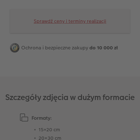
Przykłady klientów
Dodatki do zdjęć
Terminarz ścienny roczny
Sprawdź ceny i terminy realizacji
Dodatki do fotoksiążki
Dodatki do kalendarzy
Ochrona i bezpieczne zakupy
do 10 000 zł
Szczegóły zdjęcia w dużym formacie
Formaty:
15×20 cm
20×30 cm