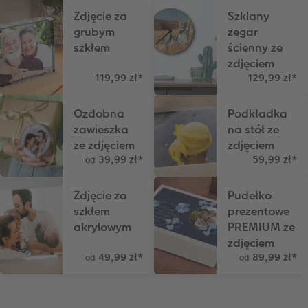
Zdjęcie za
Szklany
Przykłady klientów
Dodatki do zdjęć
Terminarz ścienny roczny
grubym
zegar
szkłem
ścienny ze
Dodatki do fotoksiążki
Dodatki do kalendarzy
zdjęciem
119,99 zł
*
129,99 zł
*
Ozdobna
Podkładka
zawieszka
na stół ze
ze zdjęciem
zdjęciem
39,99 zł
*
59,99 zł
*
od
Zdjęcie za
Pudełko
szkłem
prezentowe
akrylowym
PREMIUM ze
zdjęciem
49,99 zł
*
89,99 zł
*
od
od