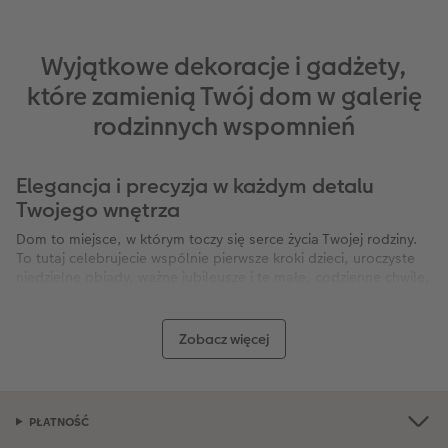
Wyjątkowe dekoracje i gadżety,
które zamienią Twój dom w galerię
rodzinnych wspomnień
Elegancja i precyzja w każdym detalu
Twojego wnętrza
Dom to miejsce, w którym toczy się serce życia Twojej rodziny.
To tutaj celebrujecie wspólnie pierwsze kroki dzieci, uroczyste
niedzielne obiady, ważne jubileusze i te małe, codzienne chwile,
które po latach okazują się najważniejsze. W CEWE doskonale
rozumiemy, że te momenty są bezcenne i zasługują na oprawę
najwyższej jakości. Właśnie dlatego przygotowaliśmy ofertę, w
Zobacz więcej
której dekoracje i artykuły dekoracyjne stają się czymś więcej niż
tylko elementem wyposażenia wnętrz – stają się nośnikami
Twoich najpiękniejszych historii. Personalizowane przedmioty to
elegancki sposób na zatrzymanie czasu i otoczenie się miłością
PŁATNOŚĆ
najbliższych na każdym kroku, w każdym pomieszczeniu
Twojego domu.