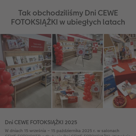
Tak obchodziliśmy Dni CEWE
Przykłady klientów
Dodatki do zdjęć
Terminarz ścienny roczny
FOTOKSIĄŻKI w ubiegłych latach
Dodatki do fotoksiążki
Dodatki do kalendarzy
Dni CEWE FOTOKSIĄŻKI 2025
W dniach 15 września – 15 października 2025 r. w salonach