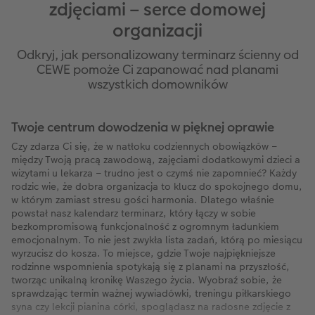
zdjęciami – serce domowej
organizacji
Odkryj, jak personalizowany terminarz ścienny od
CEWE pomoże Ci zapanować nad planami
wszystkich domowników
Twoje centrum dowodzenia w pięknej oprawie
Czy zdarza Ci się, że w natłoku codziennych obowiązków –
między Twoją pracą zawodową, zajęciami dodatkowymi dzieci a
wizytami u lekarza – trudno jest o czymś nie zapomnieć? Każdy
rodzic wie, że dobra organizacja to klucz do spokojnego domu,
w którym zamiast stresu gości harmonia. Dlatego właśnie
powstał nasz kalendarz terminarz, który łączy w sobie
bezkompromisową funkcjonalność z ogromnym ładunkiem
emocjonalnym. To nie jest zwykła lista zadań, którą po miesiącu
wyrzucisz do kosza. To miejsce, gdzie Twoje najpiękniejsze
rodzinne wspomnienia spotykają się z planami na przyszłość,
tworząc unikalną kronikę Waszego życia. Wyobraź sobie, że
sprawdzając termin ważnej wywiadówki, treningu piłkarskiego
syna czy lekcji pianina córki, spoglądasz na radosne zdjęcie z