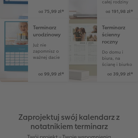
całej rodziny
75,99 zł
*
191,98 zł
*
od
od
Terminarz
Terminarz
urodzinowy
ścienny
roczny
Już nie
zapomnisz o
Do domu i
ważnej dacie
biura, na
ścianę i biurko
99,99 zł
*
39,99 zł
*
od
od
Zaprojektuj swój kalendarz z
notatnikiem terminarz
Twój projekt - Twoje wspomnienia