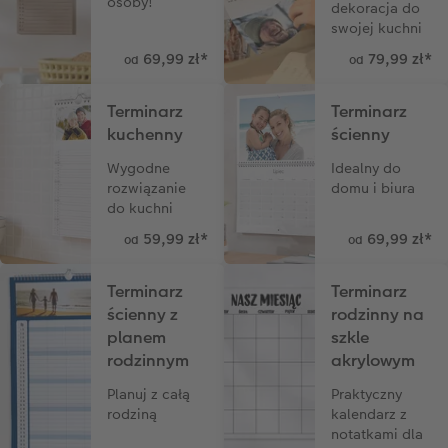
osoby!
dekoracja do
swojej kuchni
Przykłady klientów
Dodatki do zdjęć
Terminarz ścienny roczny
69,99 zł
*
79,99 zł
*
od
od
Dodatki do fotoksiążki
Dodatki do kalendarzy
Terminarz
Terminarz
kuchenny
ścienny
Wygodne
Idealny do
rozwiązanie
domu i biura
do kuchni
59,99 zł
*
69,99 zł
*
od
od
Terminarz
Terminarz
ścienny z
rodzinny na
planem
szkle
rodzinnym
akrylowym
Planuj z całą
Praktyczny
rodziną
kalendarz z
notatkami dla