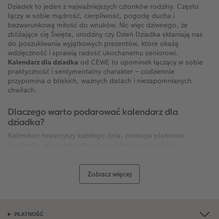
Dziadek to jeden z najważniejszych członków rodziny. Często
łączy w sobie mądrość, cierpliwość, pogodę ducha i
bezwarunkową miłość do wnuków. Nic więc dziwnego, że
zbliżające się Święta, urodziny czy Dzień Dziadka skłaniają nas
do poszukiwania wyjątkowych prezentów, które okażą
wdzięczność i sprawią radość ukochanemu seniorowi.
Kalendarz dla dziadka
od CEWE to upominek łączący w sobie
praktyczność i sentymentalny charakter – codziennie
przypomina o bliskich, ważnych datach i niezapomnianych
chwilach.
Dlaczego warto podarować kalendarz dla
dziadka?
Kalendarz towarzyszy każdego dnia, pomaga planować
spotkania, wizyty lekarskie czy rodzinne uroczystości.
Personalizowany kalendarz ze zdjęciami
wnuków, dzieci czy całej
rodziny wywołuje uśmiech i wzruszenie, gdyż każda kolejna
kartka to powrót do pięknych wspomnień. W CEWE możesz
Zobacz więcej
zaprojektować kalendarz od podstaw, wybierając format, styl,
zdjęcia i motywy graficzne dostosowane do gustu dziadka.
Dzięki temu zyskujesz prezent praktyczny i w pełni
spersonalizowany.
PŁATNOŚĆ