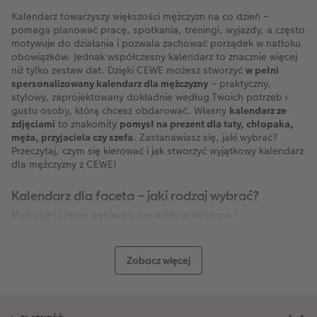
Kalendarz towarzyszy większości mężczyzn na co dzień –
pomaga planować pracę, spotkania, treningi, wyjazdy, a często
motywuje do działania i pozwala zachować porządek w natłoku
obowiązków. Jednak współczesny kalendarz to znacznie więcej
niż tylko zestaw dat. Dzięki CEWE możesz stworzyć
w pełni
spersonalizowany kalendarz dla mężczyzny
– praktyczny,
stylowy, zaprojektowany dokładnie według Twoich potrzeb i
gustu osoby, którą chcesz obdarować. Własny
kalendarz ze
zdjęciami
to znakomity
pomysł na prezent dla taty, chłopaka,
męża, przyjaciela czy szefa
. Zastanawiasz się, jaki wybrać?
Przeczytaj, czym się kierować i jak stworzyć wyjątkowy kalendarz
dla mężczyzny z CEWE!
Kalendarz dla faceta – jaki rodzaj wybrać?
Mężczyźni często wybierają produkty praktyczne i
minimalistyczne, ale wśród opcji CEWE każdy znajdzie coś dla
siebie. Możesz zdecydować się na:
Zobacz więcej
Kalendarz ścienny
– klasyczny i niezwykle czytelny.
Idealny do biura, garażu, domowego gabinetu lub
warsztatu. Format A3, A4 czy XXL pozwala wieszać
go w widocznym miejscu. Ciekawym wyborem są