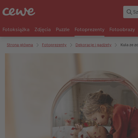
Fotoksiążka
Zdjęcia
Puzzle
Fotoprezenty
Fotoobrazy
Strona główna
Fotoprezenty
Dekoracje i gadżety
Kula ze z