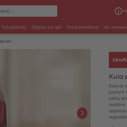
Ne
Fotoplakaty
Zdjęcia od ręki
Fotokalendarze
Jak zamawi
djęciem
Kula 
Kula ze 
pomysł n
szkła ak
rodzinie
spędzon
wypadzie