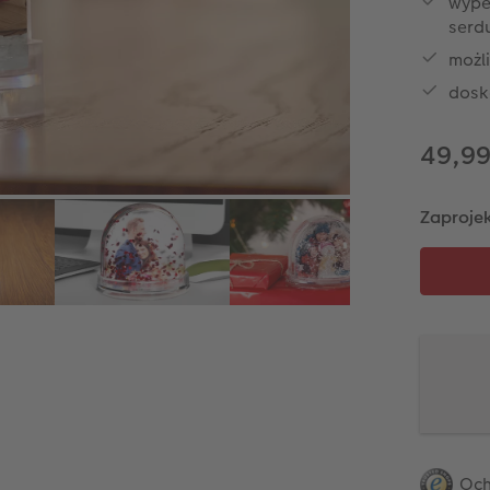
wype
serd
możl
dosk
49,99
Zaprojek
Och