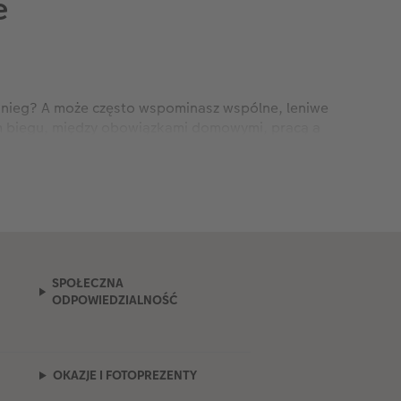
e
śnieg? A może często wspominasz wspólne, leniwe
ym biegu, między obowiązkami domowymi, pracą a
a kula od CEWE to coś znacznie więcej niż zwykła
roczystej kopuły, która przy każdym, nawet
 dowolnym momencie przypomnieć sobie o tym, co w życiu
czy wszystkich domowników przez długie lata, stając się
SPOŁECZNA
ODPOWIEDZIALNOŚĆ
. Właśnie dlatego przygotowaliśmy różne warianty
ycznych. Zastanawiasz się, która wersja najlepiej
OKAZJE I FOTOPREZENTY
pło domowego ogniska. Białe płatki powoli opadające na