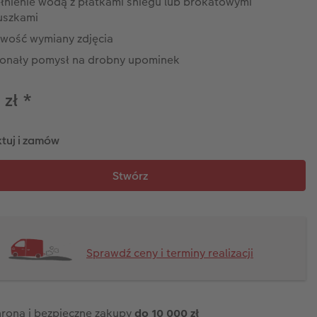
łnienie wodą z płatkami śniegu lub brokatowymi
uszkami
iwość wymiany zdjęcia
onały pomysł na drobny upominek
 zł
*
tuj i zamów
Sprawdź ceny i terminy realizacji
rona i bezpieczne zakupy
do 10 000 zł