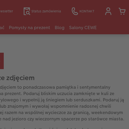
wsletter
Status zamówienia
KONTAKT
ać
Pomysły na prezent
Blog
Salony CEWE
ze zdjęciem
zdjęciem to ponadczasowa pamiątka i sentymentalny
a prezent. Podaruj bliskim uczucia zamknięte w kuli ze
rylowego i wypełnij ją śniegiem lub serduszkami. Podaruj ją
 lub znajomym i wywołaj wspomnienie radosnej chwili
ej razem na wspólnej wycieczce za granicą, weekendowym
 nad jezioro czy wieczornym spacerze po starówce miasta.