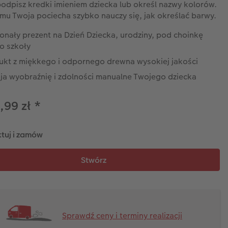
 podpisz kredki imieniem dziecka lub określ nazwy kolorów.
emu Twoja pociecha szybko nauczy się, jak określać barwy.
onały prezent na Dzień Dziecka, urodziny, pod choinkę
o szkoły
ukt z miękkego i odpornego drewna wysokiej jakości
ija wyobraźnię i zdolności manualne Twojego dziecka
,99 zł
*
tuj i zamów
Sprawdź ceny i terminy realizacji