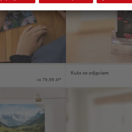
Kula ze zdjęciem
79,99 zł
*
od