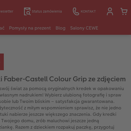
wsletter
Status zamówienia
KONTAKT
ać
Pomysły na prezent
Blog
Salony CEWE
i Faber-Castell Colour Grip ze zdjęciem
swój świat za pomocą oryginalnych kredek w opakowaniu
własnym nadrukiem! Wybierz ulubioną fotografię i spraw
sobie lub Twoim bliskim – satysfakcja gwarantowana.
żyteczność z miłym wspomnieniem sprawisz, że nie jedno
ztuki nabierze jeszcze większego znaczenia. Gdy kredki
 Twojego domu, zrób maluchowi jeszcze jedną
iankę. Razem z dzieckiem rozpakuj paczkę, przygotuj