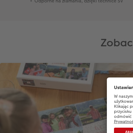
Odporne na złamania, dzięki technice SV
Zobac