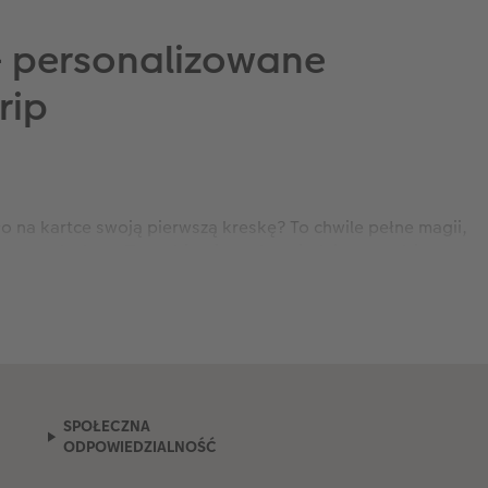
– personalizowane
rip
o na kartce swoją pierwszą kreskę? To chwile pełne magii,
dego malucha, a Ty, wybierając odpowiednie narzędzia,
proponujemy rozwiązanie, które łączy legendarną,
y do rysowania – to klucz do krainy dziecięcej fantazji,
 i staną się piękną pamiątką z lat dzieciństwa? Dzięki
zaju. To coś znacznie więcej niż zwykłe wyposażenie
 ławie czy przedszkolnej szafce.
Widok uśmiechniętej
SPOŁECZNA
ODPOWIEDZIALNOŚĆ