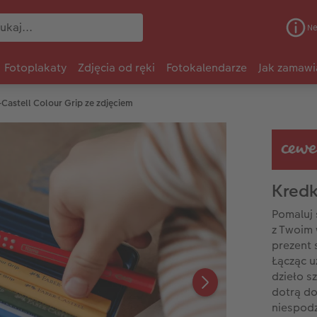
Ne
Fotoplakaty
Zdjęcia od ręki
Fotokalendarze
Jak zamawi
-Castell Colour Grip ze zdjęciem
Kredk
Pomaluj 
z Twoim 
prezent 
Łącząc u
dzieło s
dotrą do
niespodz