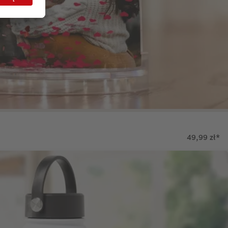
49,99 zł
*