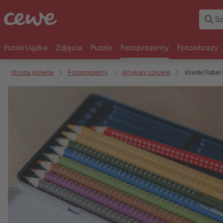
Fotoksiążka
Zdjęcia
Puzzle
Fotoprezenty
Fotoobrazy
Strona główna
Fotoprezenty
Artykuły szkolne
Kredki Faber