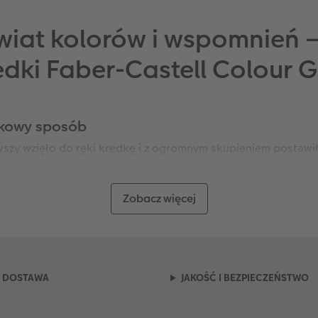
świat kolorów i wspomnień 
edki Faber-Castell Colour G
tkowy sposób
szy wzięło do ręki kredkę i z ogromnym skupieniem postawił
dnia. Domowa przestrzeń to pierwsze studio artystyczne każ
pasja do tworzenia zasługuje na najlepszą oprawę, dlatego 
zowane kredki Faber-Castell Colour Grip to nie tylko przybor
Zobacz więcej
 Twojej rodziny.
ko spełnią swoją funkcję użytkową, ale przetrwają próbę czasu
cia na metalowe etui, tworzysz przedmiot jedyny w swoim rod
na natychmiast wśród dziesiątek innych przyborów w szkolnej
h wakacji dodaje pewności siebie w każdej sytuacji.
DOSTAWA
JAKOŚĆ I BEZPIECZEŃSTWO
zięki technologii Faber-Castell