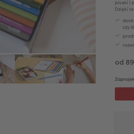
pisaki i
Dzięki t
dosk
czy d
prod
rozw
od 89
Zaprojek