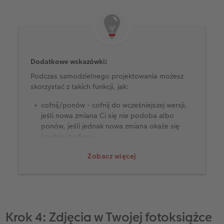
Dodatkowe wskazówki:
Podczas samodzielnego projektowania możesz
skorzystać z takich funkcji, jak:
cofnij/ponów - cofnij do wcześniejszej wersji,
jeśli nowa zmiana Ci się nie podoba albo
ponów, jeśli jednak nowa zmiana okaże się
bardziej trafiona,
przy stronach fotoksiążki będziesz mieć opcję
Zobacz więcej
dodania kolejnych stron, jeśli zabraknie Ci
miejsca na wszystkie fotografie (strony
możesz również usuwać/odejmować).
Krok 4: Zdjęcia w Twojej fotoksiążce