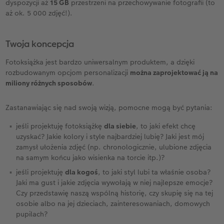
dyspozycji aż
15 GB
przestrzeni na przechowywanie fotografii (to
aż ok. 5 000 zdjęć!).
Twoja koncepcja
Fotoksiążka jest bardzo uniwersalnym produktem, a dzięki
rozbudowanym opcjom personalizacji
można zaprojektować ją na
miliony różnych sposobów
.
Zastanawiając się nad swoją wizją, pomocne mogą być pytania:
jeśli projektuję fotoksiążkę
dla siebie
, to jaki efekt chcę
uzyskać? Jakie kolory i style najbardziej lubię? Jaki jest mój
zamysł ułożenia zdjęć (np. chronologicznie, ulubione zdjęcia
na samym końcu jako wisienka na torcie itp.)?
jeśli projektuję
dla kogoś
, to jaki styl lubi ta właśnie osoba?
Jaki ma gust i jakie zdjęcia wywołają w niej najlepsze emocje?
Czy przedstawię naszą wspólną historię, czy skupię się na tej
osobie albo na jej dzieciach, zainteresowaniach, domowych
pupilach?