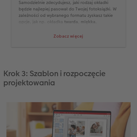
Samodzielnie zdecydujesz, jaki rodzaj okładki
będzie najlepiej pasował do Twojej fotoksiążki. W
zależności od wybranego formatu zyskasz takie
opcje, jak np. okładka
twarda
,
miękka
,
zeszytowa
,
skórzana
,
płócienna
.
Zobacz więcej
Wybierz także papier - masz tu wiele opcji: papier
matowy w 100% z recyklingu, kredowy matowy,
kredowy błyszczący, kredowy głęboki mat,
fotograficzny matowy, fotograficzny błyszczący,
fotograficzny głęboki mat.
Krok 3: Szablon i rozpoczęcie
projektowania