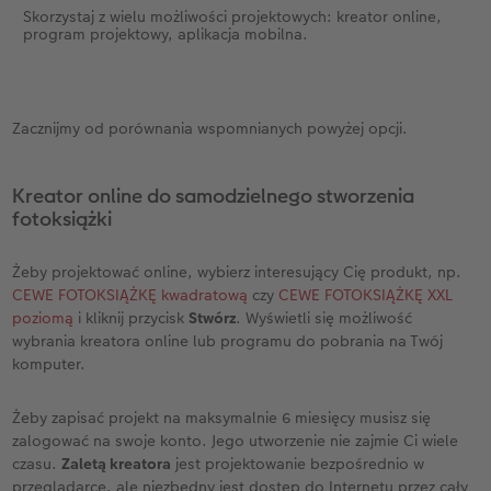
Skorzystaj z wielu możliwości projektowych: kreator online,
program projektowy, aplikacja mobilna.
Zacznijmy od porównania wspomnianych powyżej opcji.
Kreator online do samodzielnego stworzenia
fotoksiążki
Żeby projektować online, wybierz interesujący Cię produkt, np.
CEWE FOTOKSIĄŻKĘ kwadratową
czy
CEWE FOTOKSIĄŻKĘ XXL
poziomą
i kliknij przycisk
Stwórz
. Wyświetli się możliwość
wybrania kreatora online lub programu do pobrania na Twój
komputer.
Żeby zapisać projekt na maksymalnie 6 miesięcy musisz się
zalogować na swoje konto. Jego utworzenie nie zajmie Ci wiele
czasu.
Zaletą kreatora
jest projektowanie bezpośrednio w
przeglądarce, ale niezbędny jest dostęp do Internetu przez cały