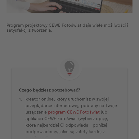
Przykłady klientów
Dodatki do zdjęć
Terminarz ścienny roczny
Program projektowy CEWE Fotoświat daje wiele możliwości i
Dodatki do fotoksiążki
Dodatki do kalendarzy
satysfakcji z tworzenia.
Czego będziesz potrzebować?
kreator online, który uruchomisz w swojej
przeglądarce internetowej, pobrany na Twoje
urządzenie
program CEWE Fotoświat
lub
aplikacja CEWE Fotoświat (wybierz opcję,
która najbardziej Ci odpowiada - poniżej
podpowiadamy, jakie są zalety każdej z
możliwości).