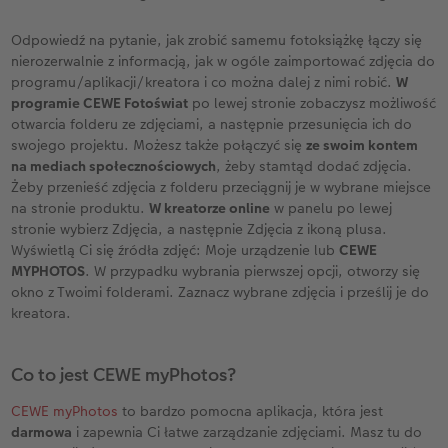
Odpowiedź na pytanie, jak zrobić samemu fotoksiążkę łączy się
nierozerwalnie z informacją, jak w ogóle zaimportować zdjęcia do
programu/aplikacji/kreatora i co można dalej z nimi robić.
W
programie CEWE Fotoświat
po lewej stronie zobaczysz możliwość
otwarcia folderu ze zdjęciami, a następnie przesunięcia ich do
swojego projektu. Możesz także połączyć się
ze swoim kontem
na mediach społecznościowych
, żeby stamtąd dodać zdjęcia.
Żeby przenieść zdjęcia z folderu przeciągnij je w wybrane miejsce
na stronie produktu.
W kreatorze online
w panelu po lewej
stronie wybierz Zdjęcia, a następnie Zdjęcia z ikoną plusa.
Wyświetlą Ci się źródła zdjęć: Moje urządzenie lub
CEWE
MYPHOTOS
. W przypadku wybrania pierwszej opcji, otworzy się
okno z Twoimi folderami. Zaznacz wybrane zdjęcia i prześlij je do
kreatora.
Co to jest
CEWE myPhotos
?
CEWE myPhotos
to bardzo pomocna aplikacja, która jest
darmowa
i zapewnia Ci łatwe zarządzanie zdjęciami. Masz tu do