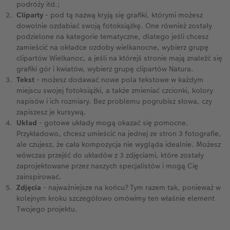
podróży itd.;
Cliparty
- pod tą nazwą kryją się grafiki, którymi możesz
dowolnie ozdabiać swoją fotoksiążkę. One również zostały
podzielone na kategorie tematyczne, dlatego jeśli chcesz
zamieścić na okładce ozdoby wielkanocne, wybierz grupę
clipartów Wielkanoc, a jeśli na którejś stronie mają znaleźć się
grafiki gór i kwiatów, wybierz grupę clipartów Natura.
Tekst
- możesz dodawać nowe pola tekstowe w każdym
miejscu swojej fotoksiążki, a także zmieniać czcionki, kolory
napisów i ich rozmiary. Bez problemu pogrubisz słowa, czy
zapiszesz je kursywą.
Układ
- gotowe układy mogą okazać się pomocne.
Przykładowo, chcesz umieścić na jednej ze stron 3 fotografie,
ale czujesz, że cała kompozycja nie wygląda idealnie. Możesz
wówczas przejść do układów z 3 zdjęciami, które zostały
zaprojektowane przez naszych specjalistów i mogą Cię
zainspirować.
Zdjęcia
- najważniejsze na końcu? Tym razem tak, ponieważ w
kolejnym kroku szczegółowo omówimy ten właśnie element
Twojego projektu.