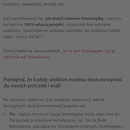
urodziny, walentynki, kroniki, itd.
Jeśli zastanawiasz się,
jak zrobić samemu fotoksiążkę
i masz tu
na myśli w
100% własny projekt
, rozpocznij bez wybrania
szablonu. Samodzielnie ustawisz wszystko od podstaw (układ
zdjęć, kolory tła itd.).
Zerknij także na nasz poradnik,
co to jest fotoksiążka i co ją
odróżnia od fotoalbumu
.
Pamiętaj, że każdy szablon możesz dostosowywać
do swoich potrzeb i wizji!
Po wybraniu szablonu (lub pustego szablonu), wśród
dostępnych opcji personalizacji pojawią się:
Tła
- każda strona w Twojej fotoksiążce może mieć inne tło.
Tła zostały podzielone tematycznie, np. tła na Boże
Narodzenie, pasujące do fotoksiązek ślubnych, fotoksiążek z