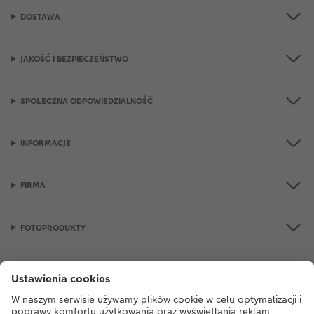
DOSTAWA
JAKOŚĆ I BEZPIECZEŃSTWO
SPOŁECZNA ODPOWIEDZIALNOŚĆ
INFORMACJE
FIRMA
FOTOPRODUKTY
OKAZJE I FOTOPREZENTY