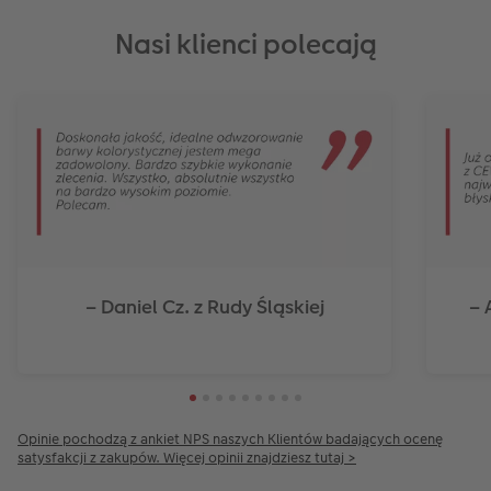
Nasi klienci polecają
– Daniel Cz. z Rudy Śląskiej
– 
Opinie pochodzą z ankiet NPS naszych Klientów badających ocenę
satysfakcji z zakupów. Więcej opinii znajdziesz tutaj >