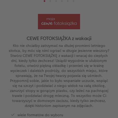
i
Kwadratowa mała
Zdjęcia mini
Puzzle
Fotoobraz na piance
Fotoplakat z kolażem liczbowym
Planery
Automatyczny asystent
Wakacje
Ciekawostki
ze
Kwadratowa XL
Zdjęcie w ramce
Fotokartki
Fotoobraz na płycie Alu-Dibond
Dodatki do fotoplakatów
Kalendarz dla babci i dziadka
Biuro obsługi klienta CEWE
Urodziny
Cytaty
A5* pozioma
Zdjęcia natychmiastowe
Gry i zabawki
Fotopanel
Kalendarz dla mamy
Gwarancja satysfakcji
Kronika roczna
Magazyn CEWE Fotoinspiracje
CEWE FOTOKSIĄŻKA z wakacji
ezent
XXL pionowa
Zdjęcia kreatywne
Etui ze zdjęciem
Fotoobraz wieloczęściowy
Kalendarz dla niej
Wyprawka szkolna
Konkursy fotograficzne CEWE
Kto nie chciałby zatrzymać na dłużej promieni letniego
słońca, by móc się nimi ogrzać w długie jesienne wieczory?
Stwórz CEWE FOTOKSIĄŻKĘ z wakacji i wracaj do ciepłych
XXL pozioma
Zdjęcia do dokumentów
Dla miłośników zwierząt
hexxas
Kalendarz dla niego
Konkurs CEWE Photo Award 2027
dni, kiedy tylko zechcesz! Usiądź wygodnie w ulubionym
fotelu, otwórz piękną okładkę i przenieś się w krainę
wycieczek i dalekich podróży, do wszystkich miejsc, które
Format Kids
Fotozestawy
Artykuły szkolne
Gallery Print
Kalendarz dla brata
sprawiają, że na Twojej twarzy pojawia się uśmiech.
Przypomnij sobie, jakie to było wspaniałe uczucie, wspiąć
Fotoksiążka ślubna
Usługi analogowe
Fotoobraz na piance ze zdjęciem retro XXL
Kalendarz dla dziadka
się na szczyt i podziwiać z niego widok na całą okolicę,
zanurzyć stopy w gorącym piasku, czy leżeć na pachnącej
trawie i podziwiać drogę mleczną. To wszystko może Ci
Fotoksiążka urodzinowa
Pudełko ze zdjęciami
Tablica powitalna
Kalendarz dla rodziny
towarzyszyć w domowym zaciszu, kiedy tylko zechcesz,
dzięki historiom zapisanym na zdjęciach.
Fotoksiążka z podróży
Fotonaklejki
Dodatki do fotoobrazów
Terminarz urodzinowy
wiele formatów do wyboru