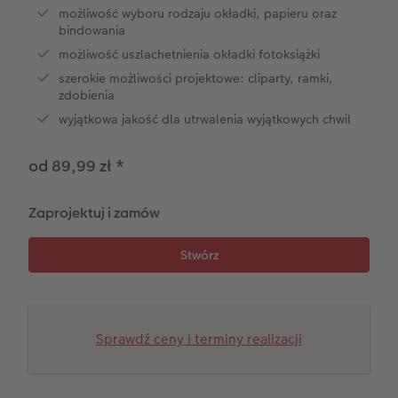
Na roczek dziecka
Paski ze zdjęciami
Terminarz dla dwojga
możliwość wyboru rodzaju okładki, papieru oraz
bindowania
Fotoksiążka kucharska
Zdjęcia eko
Terminarz kuchenny
możliwość uszlachetnienia okładki fotoksiążki
szerokie możliwości projektowe: cliparty, ramki,
zdobienia
Przykłady klientów
Dodatki do zdjęć
Terminarz ścienny roczny
wyjątkowa jakość dla utrwalenia wyjątkowych chwil
Dodatki do fotoksiążki
Dodatki do kalendarzy
od 89,99 zł
*
Zaprojektuj i zamów
Sprawdź ceny i terminy realizacji