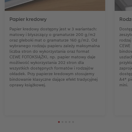
Papier kredowy
Rodz
Papier kredowy dostępny jest w 3 wariantach:
Dostęp
matowy i błyszczący o gramaturze 200 g/m2
zeszyt
oraz głeboki mat o gramaturze 160 g/m2. Od
rodzaj
wybranego rodzaju papieru zależy maksymalna
CEWE 
liczba stron do wykorzystania oraz format
bindow
CEWE FOTOKSIĄŻKI, np. papier matowy daje
uszlac
możliwość wykorzystania 202 stron dla
przykł
wszystkich dostępnych formatów i rodzajów
zaproj
okładek. Przy papierze kredowym stosujemy
dostęp
bindowanie klasyczne dające efekt tradycyjnej
A4* p
oprawy książkowej.
mini.