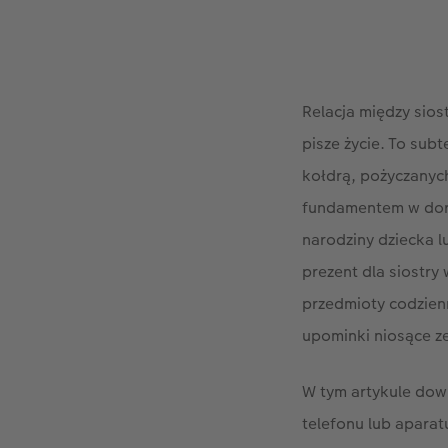
Relacja między siost
pisze życie. To sub
kołdrą, pożyczanyc
fundamentem w doros
narodziny dziecka l
prezent dla siostry
przedmioty codzien
upominki niosące z
W tym artykule dowi
telefonu lub aparat