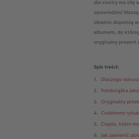
dla siostry ma sił
opowiedzieć Waszą u
idealnie dopełnią 
albumem, do którego
oryginalny prezent d
Spis treści:
Dlaczego wzrusz
Fotoksiążka jako
Oryginalny preze
Codzienne rytuał
Ciepło, które mo
Jak zamienić ulo