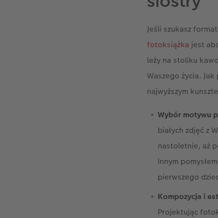
siostry
Jeśli szukasz forma
fotoksiążka
jest ab
leży na stoliku kaw
Waszego życia. Jak 
najwyższym kunszt
Wybór motywu p
białych zdjęć z 
nastoletnie, aż 
Innym pomysłem 
pierwszego dziec
Kompozycja i es
Projektując foto