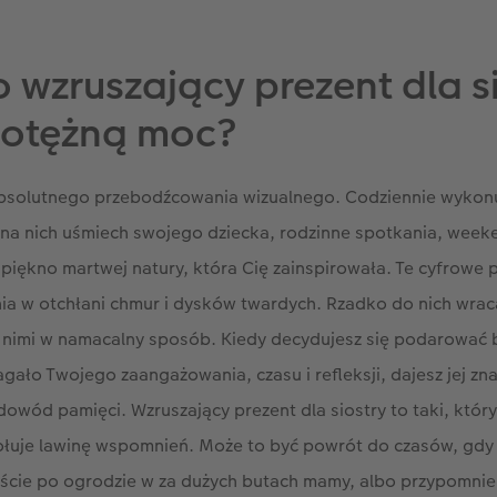
 wzruszający prezent dla s
potężną moc?
bsolutnego przebodźcowania wizualnego. Codziennie wykonuj
z na nich uśmiech swojego dziecka, rodzinne spotkania, wee
y piękno martwej natury, która Cię zainspirowała. Te cyfrowe p
ia w otchłani chmur i dysków twardych. Rzadko do nich wrac
ię nimi w namacalny sposób. Kiedy decydujesz się podarować b
gało Twojego zaangażowania, czasu i refleksji, dajesz jej zna
 dowód pamięci. Wzruszający prezent dla siostry to taki, któr
uje lawinę wspomnień. Może to być powrót do czasów, gdy
yście po ogrodzie w za dużych butach mamy, albo przypomni