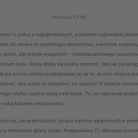
Redakcja CEWE
rami to jedna z najpiękniejszych, a zarazem najbardziej złożon
telna nić utkana ze wspólnego dzieciństwa, sekretów szepta
h ubrań, ale przede wszystkim – z bezwarunkowego wsparcia, 
łym życiu. Kiedy zbliża się ważny moment, taki jak jej okrą
ub po prostu chcesz podziękować jej za to, że jest, stajesz p
 wybrać, aby oddał to wszystko, co czujesz? W świecie masow
nego użytku szybko tracą swój blask. To, co naprawdę przet
e sobą ładunek emocjonalny.
esz się, jak przekształcić tysiące kadrów uwięzionych w pam
u w materialne dzieła sztuki. Podpowiemy Ci, dlaczego pers