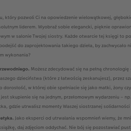
tu, który pozwoli Ci na opowiedzenie wielowątkowej, głębokiej
solutnym liderem. Wyobraź sobie elegancki, pięknie oprawio
owym w salonie Twojej siostry. Każde otwarcie tej księgi to 
podejść do zaprojektowania takiego dzieła, by zachwycało nie 
em wykonania?
rzewodniego.
Możesz zdecydować się na pełną chronologię 
Waszego dzieciństwa (które z łatwością zeskanujesz), przez sz
po dorosłość, w której obie spełniacie się jako matki, żony cz
jest skupienie się na jednym, przełomowym wydarzeniu – np.
ka, gdzie utrwalisz momenty Waszej siostrzanej solidarności w
tetyka.
Jako eksperci od utrwalania wspomnień wiemy, że mnie
książkę, daj zdjęciom oddychać. Nie bój się pozostawiać puste