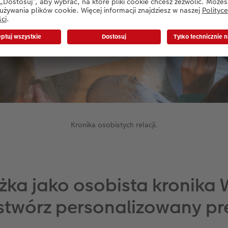
Kronika osobistych relacji.
żka jako osobista kronika 
– stwórz personalizowany pr