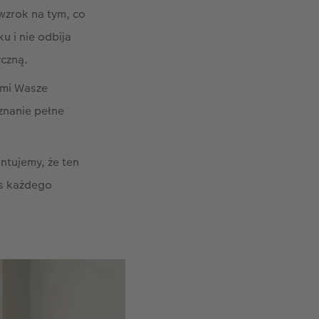
wzrok na tym, co
u i nie odbija
yczną.
ami Wasze
yznanie pełne
ntujemy, że ten
as każdego