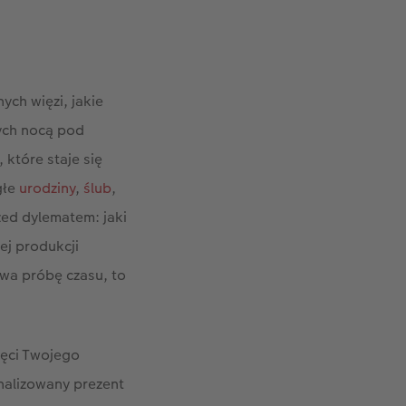
ych więzi, jakie
nych nocą pod
które staje się
głe
urodziny
,
ślub
,
rzed dylematem: jaki
ej produkcji
rwa próbę czasu, to
ięci Twojego
onalizowany prezent