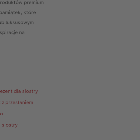
toproduktów premium
 pamiątek, które
 lub luksusowym
spiracje na
ezent dla siostry
t z przesłaniem
ro
 siostry