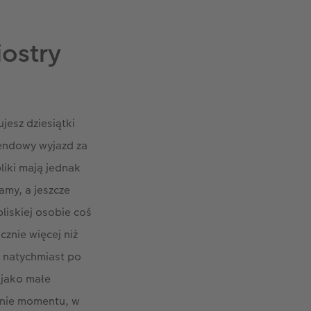
iostry
esz dziesiątki
kendowy wyjazd za
liki mają jednak
amy, a jeszcze
liskiej osobie coś
cznie więcej niż
y natychmiast po
 jako małe
enie momentu, w