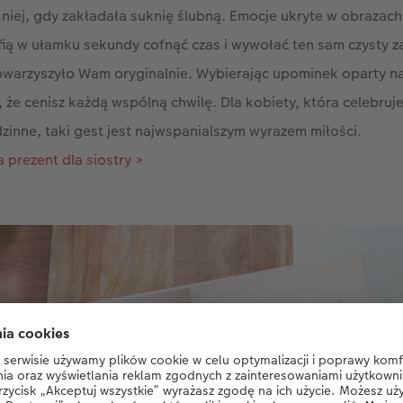
niej, gdy zakładała suknię ślubną. Emocje ukryte w obrazach
fią w ułamku sekundy cofnąć czas i wywołać ten sam czysty z
towarzyszyło Wam oryginalnie. Wybierając upominek oparty na
 że cenisz każdą wspólną chwilę. Dla kobiety, która celebruje
dzinne, taki gest jest najwspanialszym wyrazem miłości.
prezent dla siostry >