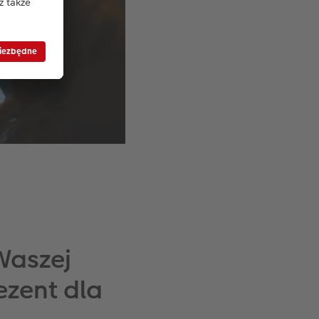
Waszej
ezent dla