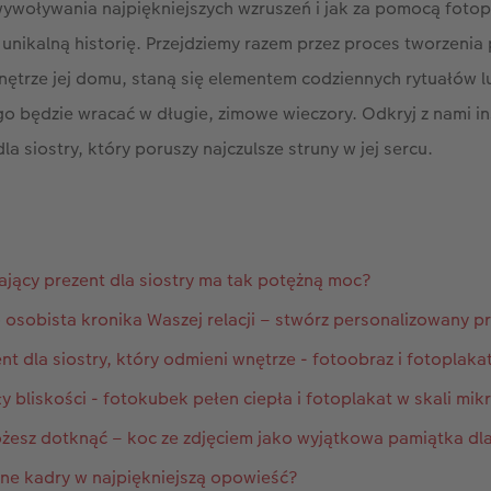
ę wywoływania najpiękniejszych wzruszeń i jak za pomocą fo
nikalną historię. Przejdziemy razem przez proces tworzenia
wnętrze jej domu, staną się elementem codziennych rytuałów
 będzie wracać w długie, zimowe wieczory. Odkryj z nami in
la siostry, który poruszy najczulsze struny w jej sercu.
ający prezent dla siostry ma tak potężną moc?
 osobista kronika Waszej relacji – stwórz personalizowany pr
nt dla siostry, który odmieni wnętrze - fotoobraz i fotoplaka
y bliskości - fotokubek pełen ciepła i fotoplakat w skali mik
żesz dotknąć – koc ze zdjęciem jako wyjątkowa pamiątka dla
tne kadry w najpiękniejszą opowieść?