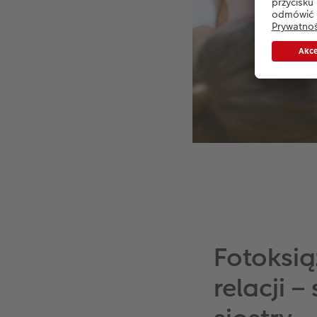
Fotoksią
relacji 