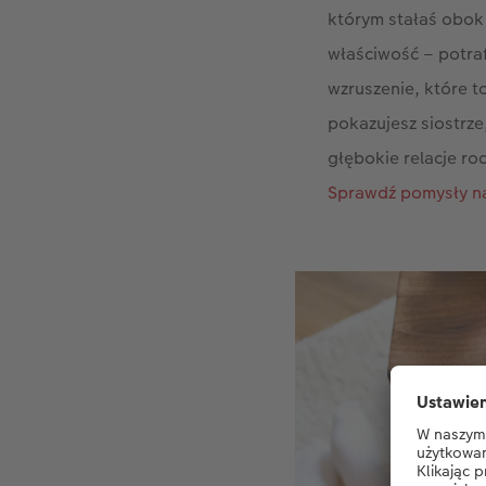
którym stałaś obok 
właściwość – potra
wzruszenie, które 
pokazujesz siostrze,
głębokie relacje ro
Sprawdź pomysły na 