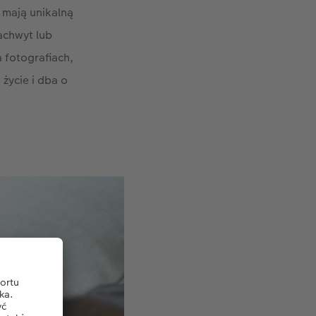
 mają unikalną
achwyt lub
 fotografiach,
 życie i dba o