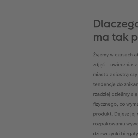
Dlaczego
ma tak 
Żyjemy w czasach a
zdjęć – uwiecznias
miasto z siostrą cz
tendencję do znikan
rzadziej dzielimy s
fizycznego, co wyma
produkt. Dajesz jej
rozpakowaniu wywoł
dziewczynki biegał