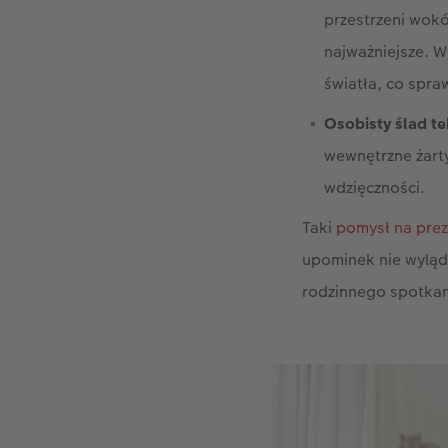
przestrzeni wokó
najważniejsze. W
światła, co spra
Osobisty ślad t
wewnętrzne żarty
wdzięczności.
Taki
pomysł na prez
upominek nie wyląd
rodzinnego spotkan