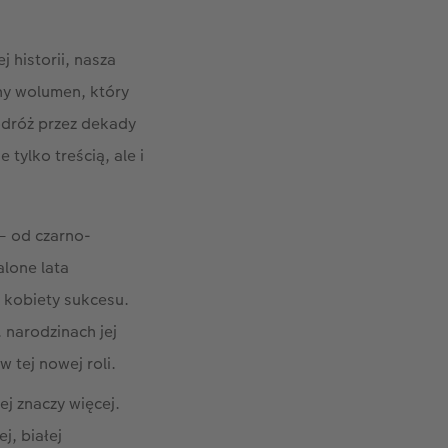
 historii, nasza
ny wolumen, który
podróż przez dekady
tylko treścią, ale i
– od czarno-
alone lata
y kobiety sukcesu.
 narodzinach jej
 tej nowej roli.
j znaczy więcej.
j, białej