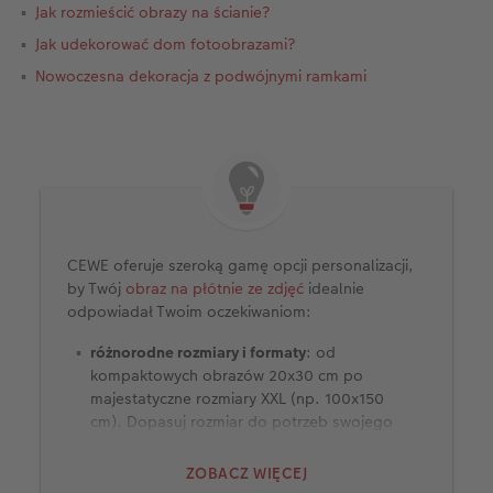
Jak rozmieścić obrazy na ścianie?
Jak udekorować dom fotoobrazami?
Nowoczesna dekoracja z podwójnymi ramkami
CEWE oferuje szeroką gamę opcji personalizacji,
by Twój
obraz na płótnie ze zdjęć
idealnie
odpowiadał Twoim oczekiwaniom:
różnorodne rozmiary i formaty
: od
kompaktowych obrazów 20x30 cm po
majestatyczne rozmiary XXL (np. 100x150
cm). Dopasuj rozmiar do potrzeb swojego
domu i od razu dobierz do fotoobrazu ramę i
mocowanie, aby ułatwić sobie późniejszy
ZOBACZ WIĘCEJ
montaż. Możesz także zamówić obrazy