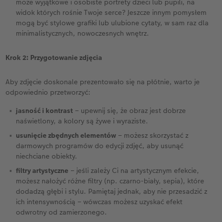
może wyjątkowe i osobiste portrety dzieci lub pupili, na
widok których rośnie Twoje serce? Jeszcze innym pomysłem
mogą być stylowe grafiki lub ulubione cytaty, w sam raz dla
minimalistycznych, nowoczesnych wnętrz.
Krok 2: Przygotowanie zdjęcia
Aby zdjęcie doskonale prezentowało się na płótnie, warto je
odpowiednio przetworzyć:
jasność i kontrast
– upewnij się, że obraz jest dobrze
naświetlony, a kolory są żywe i wyraziste.
usunięcie zbędnych elementów
– możesz skorzystać z
darmowych programów do edycji zdjęć, aby usunąć
niechciane obiekty.
filtry artystyczne
– jeśli zależy Ci na artystycznym efekcie,
możesz nałożyć różne filtry (np. czarno-biały, sepia), które
dodadzą głębi i stylu. Pamiętaj jednak, aby nie przesadzić z
ich intensywnością – wówczas możesz uzyskać efekt
odwrotny od zamierzonego.