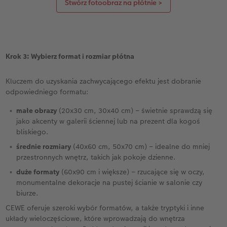
Stwórz fotoobraz na płótnie >
Krok 3: Wybierz format i rozmiar płótna
Kluczem do uzyskania zachwycającego efektu jest dobranie
odpowiedniego formatu:
małe obrazy
(20x30 cm, 30x40 cm) – świetnie sprawdzą się
jako akcenty w galerii ściennej lub na prezent dla kogoś
bliskiego.
średnie rozmiary
(40x60 cm, 50x70 cm) – idealne do mniej
przestronnych wnętrz, takich jak pokoje dzienne.
duże formaty
(60x90 cm i większe) – rzucające się w oczy,
monumentalne dekoracje na pustej ścianie w salonie czy
biurze.
CEWE oferuje szeroki wybór formatów, a także tryptyki i inne
układy wieloczęściowe, które wprowadzają do wnętrza