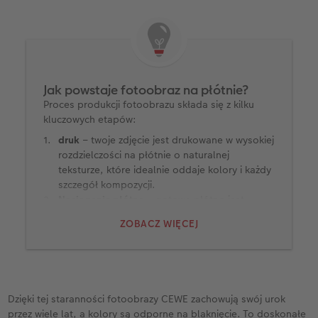
Jak powstaje fotoobraz na płótnie?
Proces produkcji fotoobrazu składa się z kilku
kluczowych etapów:
druk
– twoje zdjęcie jest drukowane w wysokiej
rozdzielczości na płótnie o naturalnej
teksturze, które idealnie oddaje kolory i każdy
szczegół kompozycji.
Naciąganie płótna
– gotowe płótno jest
starannie napinane na solidną ramę z drewna,
ZOBACZ WIĘCEJ
co zapewnia stabilność i trwałość obrazu.
wykończenie
– krawędzie płótna są
odpowiednio dopasowane do ramy, tak by
finalny produkt wyglądał profesjonalnie i
estetycznie ze wszystkich stron.
Dzięki tej staranności fotoobrazy CEWE zachowują swój urok
przez wiele lat, a kolory są odporne na blaknięcie. To doskonałe