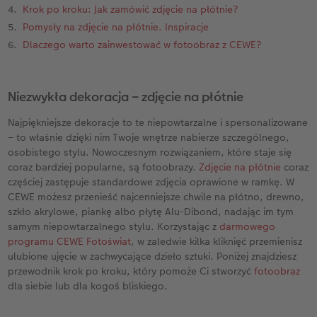
Krok po kroku: Jak zamówić zdjęcie na płótnie?
Pomysły na zdjęcie na płótnie. Inspiracje
Przykłady klientów
Dodatki do zdjęć
Terminarz ścienny roczny
Dlaczego warto zainwestować w fotoobraz z CEWE?
Dodatki do fotoksiążki
Dodatki do kalendarzy
Niezwykła dekoracja – zdjęcie na płótnie
Najpiękniejsze dekoracje to te niepowtarzalne i spersonalizowane
– to właśnie dzięki nim Twoje wnętrze nabierze szczególnego,
osobistego stylu. Nowoczesnym rozwiązaniem, które staje się
coraz bardziej popularne, są fotoobrazy.
Zdjęcie na płótnie
coraz
częściej zastępuje standardowe zdjęcia oprawione w ramkę. W
CEWE możesz przenieść najcenniejsze chwile na płótno, drewno,
szkło akrylowe, piankę albo płytę Alu-Dibond, nadając im tym
samym niepowtarzalnego stylu. Korzystając z
darmowego
programu CEWE Fotoświat
, w zaledwie kilka kliknięć przemienisz
ulubione ujęcie w zachwycające dzieło sztuki. Poniżej znajdziesz
przewodnik krok po kroku, który pomoże Ci stworzyć
fotoobraz
dla siebie lub dla kogoś bliskiego.