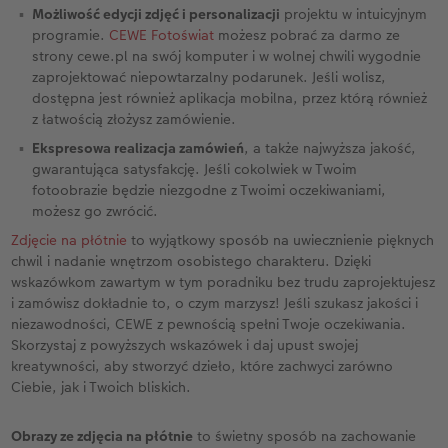
Możliwość edycji zdjęć i personalizacji
projektu w intuicyjnym
programie.
CEWE Fotoświat
możesz pobrać za darmo ze
strony cewe.pl na swój komputer i w wolnej chwili wygodnie
zaprojektować niepowtarzalny podarunek. Jeśli wolisz,
dostępna jest również aplikacja mobilna, przez którą również
z łatwością złożysz zamówienie.
Ekspresowa realizacja zamówień
, a także najwyższa jakość,
gwarantująca satysfakcję. Jeśli cokolwiek w Twoim
fotoobrazie będzie niezgodne z Twoimi oczekiwaniami,
możesz go zwrócić.
Zdjęcie na płótnie
to wyjątkowy sposób na uwiecznienie pięknych
chwil i nadanie wnętrzom osobistego charakteru. Dzięki
wskazówkom zawartym w tym poradniku bez trudu zaprojektujesz
i zamówisz dokładnie to, o czym marzysz! Jeśli szukasz jakości i
niezawodności, CEWE z pewnością spełni Twoje oczekiwania.
Skorzystaj z powyższych wskazówek i daj upust swojej
kreatywności, aby stworzyć dzieło, które zachwyci zarówno
Ciebie, jak i Twoich bliskich.
Obrazy ze zdjęcia na płótnie
to świetny sposób na zachowanie