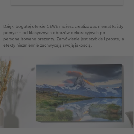
wieloczęściowe, jak tryptyki, które
wprowadzają do wystroju nowoczesny styl i
dynamikę.
Dzięki bogatej ofercie CEWE możesz zrealizować niemal każdy
personalizacja projektu
: wybierasz nie tylko
pomysł – od klasycznych obrazów dekoracyjnych po
zdjęcie, ale także sposób kadrowania, styl
personalizowane prezenty. Zamówienie jest szybkie i proste, a
wykończenia, efekty artystyczne czy
efekty niezmiennie zachwycają swoją jakością.
dodatkowe elementy, jak teksty i daty.
Możesz ponadto wzbogacić całość
tematycznymi clipartami lub stworzyć kolaż z
kilku najpiękniejszych ujęć.
najwyższa jakość druku
: zastosowanie
technologii gwarantującej niesamowitą
ostrość i kolory odporne na blaknięcie.
Dzięki nim Twoje dzieło będzie zachwycającą i
trwałą ozdobą domu.
stabilne i solidne wykończenie
: drewniana
rama oraz odpowiednie napięcie płótna
sprawiają, że każdy obraz jest trwały i
wygląda niezwykle profesjonalnie.