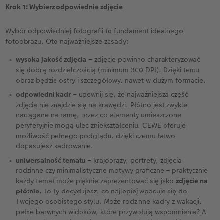
Krok 1: Wybierz odpowiednie zdjęcie
Wybór odpowiedniej fotografii to fundament idealnego
fotoobrazu. Oto najważniejsze zasady:
wysoka jakość zdjęcia
– zdjęcie powinno charakteryzować
się dobrą rozdzielczością (minimum 300 DPI). Dzięki temu
obraz będzie ostry i szczegółowy, nawet w dużym formacie.
odpowiedni kadr
– upewnij się, że najważniejsza część
zdjęcia nie znajdzie się na krawędzi. Płótno jest zwykle
naciągane na ramę, przez co elementy umieszczone
peryferyjnie mogą ulec zniekształceniu. CEWE oferuje
możliwość pełnego podglądu, dzięki czemu łatwo
dopasujesz kadrowanie.
uniwersalność tematu
– krajobrazy, portrety, zdjęcia
rodzinne czy minimalistyczne motywy graficzne – praktycznie
każdy temat może pięknie zaprezentować się jako
zdjęcie na
płótnie
. To Ty decydujesz, co najlepiej wpasuje się do
Twojego osobistego stylu. Może rodzinne kadry z wakacji,
pełne barwnych widoków, które przywołują wspomnienia? A