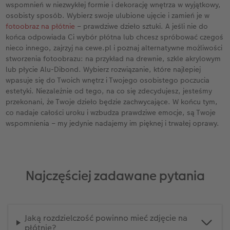
wspomnień w niezwykłej formie i dekorację wnętrza w wyjątkowy,
osobisty sposób. Wybierz swoje ulubione ujęcie i zamień je w
fotoobraz na płótnie
– prawdziwe dzieło sztuki. A jeśli nie do
końca odpowiada Ci wybór płótna lub chcesz spróbować czegoś
nieco innego, zajrzyj na cewe.pl i poznaj alternatywne możliwości
stworzenia fotoobrazu: na przykład na drewnie, szkle akrylowym
lub płycie Alu-Dibond. Wybierz rozwiązanie, które najlepiej
wpasuje się do Twoich wnętrz i Twojego osobistego poczucia
estetyki. Niezależnie od tego, na co się zdecydujesz, jesteśmy
przekonani, że Twoje dzieło będzie zachwycające. W końcu tym,
co nadaje całości uroku i wzbudza prawdziwe emocje, są Twoje
wspomnienia – my jedynie nadajemy im pięknej i trwałej oprawy.
Najczęściej zadawane pytania
Jaką rozdzielczość powinno mieć zdjęcie na
płótnie?