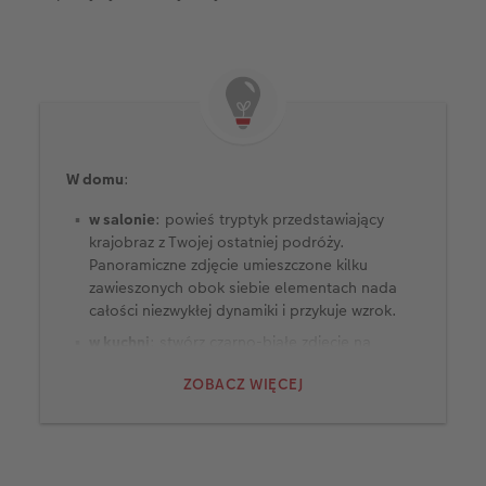
W domu
:
w salonie
: powieś tryptyk przedstawiający
krajobraz z Twojej ostatniej podróży.
Panoramiczne zdjęcie umieszczone kilku
zawieszonych obok siebie elementach nada
całości niezwykłej dynamiki i przykuje wzrok.
w kuchni
: stwórz czarno-białe zdjęcie na
płótnie przedstawiające ulubione kulinarne
ZOBACZ WIĘCEJ
motywy, które pobudzą wyobraźnię.
w sypialni
: wybierz nastrojowy, romantyczny
krajobraz lub wspólne zdjęcie z podróży albo
ślubu.