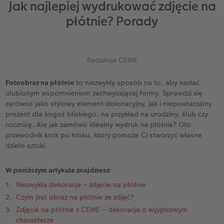
Jak najlepiej wydrukować zdjęcie na
ze
Kwadratowa XL
Zdjęcie w ramce
Fotokartki
Fotoobraz na płycie Alu-Dibond
Dodatki do fotoplakatów
Kalendarz dla babci i dziadka
Biuro obsługi klienta CEWE
Urodziny
Cytaty
płótnie? Porady
A5* pozioma
Zdjęcia natychmiastowe
Gry i zabawki
Fotopanel
Kalendarz dla mamy
Gwarancja satysfakcji
Kronika roczna
Magazyn CEWE Fotoinspiracje
ezent
XXL pionowa
Zdjęcia kreatywne
Etui ze zdjęciem
Fotoobraz wieloczęściowy
Kalendarz dla niej
Wyprawka szkolna
Konkursy fotograficzne CEWE
Redakcja CEWE
XXL pozioma
Zdjęcia do dokumentów
Dla miłośników zwierząt
hexxas
Kalendarz dla niego
Konkurs CEWE Photo Award 2027
Fotoobraz na płótnie
to niezwykły sposób na to, aby nadać
ulubionym wspomnieniom zachwycającej formy. Sprawdzi się
Format Kids
Fotozestawy
Artykuły szkolne
Gallery Print
Kalendarz dla brata
zarówno jako stylowy element dekoracyjny, jak i niepowtarzalny
prezent dla kogoś bliskiego, na przykład na urodziny, ślub czy
Fotoksiążka ślubna
Usługi analogowe
Fotoobraz na piance ze zdjęciem retro XXL
Kalendarz dla dziadka
rocznicę. Ale jak zamówić idealny wydruk na płótnie? Oto
przewodnik krok po kroku, który pomoże Ci stworzyć własne
dzieło sztuki.
Fotoksiążka urodzinowa
Pudełko ze zdjęciami
Tablica powitalna
Kalendarz dla rodziny
W poniższym artykule znajdziesz
:
Fotoksiążka z podróży
Fotonaklejki
Dodatki do fotoobrazów
Terminarz urodzinowy
Niezwykła dekoracja – zdjęcie na płótnie
Na roczek dziecka
Paski ze zdjęciami
Terminarz dla dwojga
Czym jest obraz na płótnie ze zdjęć?
Zdjęcie na płótnie z CEWE – dekoracja o wyjątkowym
Fotoksiążka kucharska
Zdjęcia eko
Terminarz kuchenny
charakterze