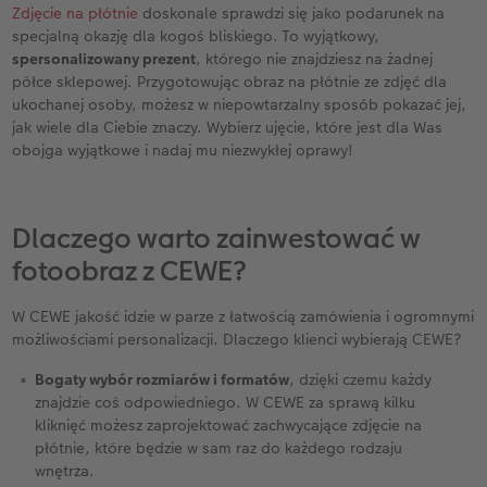
Jako prezent
:
Zdjęcie na płótnie
doskonale sprawdzi się jako podarunek na
specjalną okazję dla kogoś bliskiego. To wyjątkowy,
dla rodziców
: zdjęcie na płótnie całej rodziny
spersonalizowany prezent
, którego nie znajdziesz na żadnej
w wyjątkowej chwili, na przykład podczas
półce sklepowej. Przygotowując obraz na płótnie ze zdjęć dla
ważnego wydarzenia rodzinnego.
ukochanej osoby, możesz w niepowtarzalny sposób pokazać jej,
jak wiele dla Ciebie znaczy. Wybierz ujęcie, które jest dla Was
dla przyjaciół
: kadr przedstawiający Wasze
obojga wyjątkowe i nadaj mu niezwykłej oprawy!
przygody, na przykład pełne emocji ujęcie
wykonane podczas wspólnego wyjazdu.
dla partnera
: wasz portret w wyjątkowej
formie – romantyczny i osobisty.
Dlaczego warto zainwestować w
fotoobraz z CEWE?
W CEWE jakość idzie w parze z łatwością zamówienia i ogromnymi
możliwościami personalizacji. Dlaczego klienci wybierają CEWE?
Bogaty wybór rozmiarów i formatów
, dzięki czemu każdy
znajdzie coś odpowiedniego. W CEWE za sprawą kilku
kliknięć możesz zaprojektować zachwycające zdjęcie na
płótnie, które będzie w sam raz do każdego rodzaju
wnętrza.