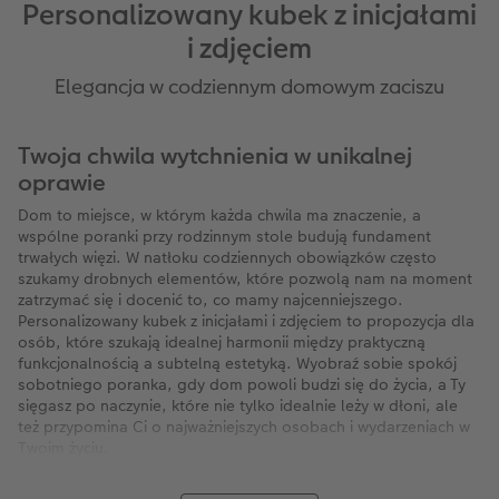
Personalizowany kubek z inicjałami
i zdjęciem
Elegancja w codziennym domowym zaciszu
Twoja chwila wytchnienia w unikalnej
oprawie
Dom to miejsce, w którym każda chwila ma znaczenie, a
wspólne poranki przy rodzinnym stole budują fundament
trwałych więzi. W natłoku codziennych obowiązków często
szukamy drobnych elementów, które pozwolą nam na moment
zatrzymać się i docenić to, co mamy najcenniejszego.
Personalizowany kubek z inicjałami i zdjęciem to propozycja dla
osób, które szukają idealnej harmonii między praktyczną
funkcjonalnością a subtelną estetyką. Wyobraź sobie spokój
sobotniego poranka, gdy dom powoli budzi się do życia, a Ty
sięgasz po naczynie, które nie tylko idealnie leży w dłoni, ale
też przypomina Ci o najważniejszych osobach i wydarzeniach w
Twoim życiu.
Subtelne połączenie litery Twojego imienia z wybraną fotografią