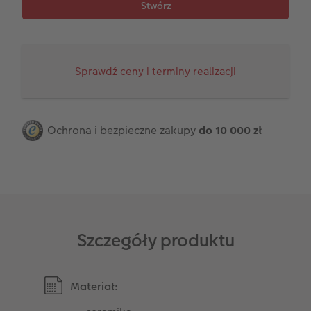
Przykłady klientów
Dodatki do zdjęć
Terminarz ścienny roczny
Dodatki do fotoksiążki
Dodatki do kalendarzy
Sprawdź ceny i terminy realizacji
Ochrona i bezpieczne zakupy
do 10 000 zł
Szczegóły produktu
Materiał: