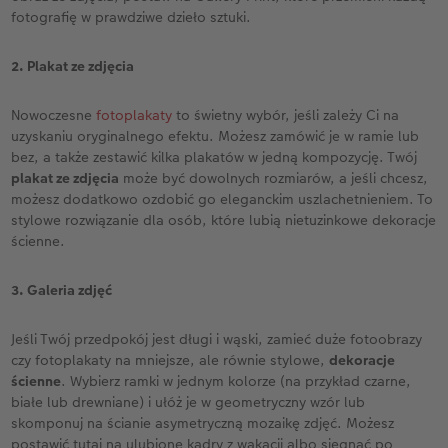
fotografię w prawdziwe dzieło sztuki.
2. Plakat ze zdjęcia
Nowoczesne
fotoplakaty
to świetny wybór, jeśli zależy Ci na
uzyskaniu oryginalnego efektu. Możesz zamówić je w ramie lub
bez, a także zestawić kilka plakatów w jedną kompozycję. Twój
plakat ze zdjęcia
może być dowolnych rozmiarów, a jeśli chcesz,
możesz dodatkowo ozdobić go eleganckim uszlachetnieniem. To
stylowe rozwiązanie dla osób, które lubią nietuzinkowe dekoracje
ścienne.
3. Galeria zdjęć
Jeśli Twój przedpokój jest długi i wąski, zamieć duże fotoobrazy
czy fotoplakaty na mniejsze, ale równie stylowe,
dekoracje
ścienne
. Wybierz ramki w jednym kolorze (na przykład czarne,
białe lub drewniane) i ułóż je w geometryczny wzór lub
skomponuj na ścianie asymetryczną mozaikę zdjęć. Możesz
postawić tutaj na ulubione kadry z wakacji albo sięgnąć po