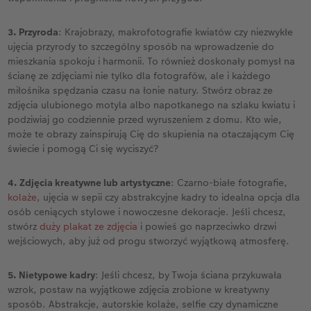
3. Przyroda
: Krajobrazy, makrofotografie kwiatów czy niezwykłe
ujęcia przyrody to szczególny sposób na wprowadzenie do
mieszkania spokoju i harmonii. To również doskonały pomysł na
ścianę ze zdjęciami nie tylko dla fotografów, ale i każdego
miłośnika spędzania czasu na łonie natury. Stwórz obraz ze
zdjęcia ulubionego motyla albo napotkanego na szlaku kwiatu i
podziwiaj go codziennie przed wyruszeniem z domu. Kto wie,
może te obrazy zainspirują Cię do skupienia na otaczającym Cię
świecie i pomogą Ci się wyciszyć?
4. Zdjęcia kreatywne lub artystyczne
: Czarno-białe fotografie,
kolaże
, ujęcia w sepii czy abstrakcyjne kadry to idealna opcja dla
osób ceniących stylowe i nowoczesne dekoracje. Jeśli chcesz,
stwórz
duży plakat ze zdjęcia
i powieś go naprzeciwko drzwi
wejściowych, aby już od progu stworzyć wyjątkową atmosferę.
5. Nietypowe kadry
: Jeśli chcesz, by Twoja ściana przykuwała
wzrok, postaw na wyjątkowe zdjęcia zrobione w kreatywny
sposób. Abstrakcje, autorskie kolaże, selfie czy dynamiczne