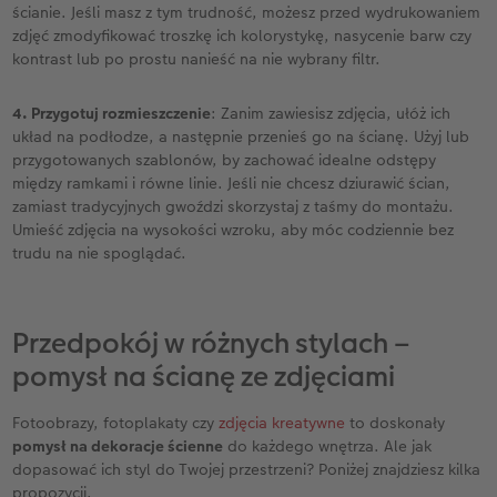
ścianie. Jeśli masz z tym trudność, możesz przed wydrukowaniem
zdjęć zmodyfikować troszkę ich kolorystykę, nasycenie barw czy
kontrast lub po prostu nanieść na nie wybrany filtr.
4. Przygotuj rozmieszczenie
: Zanim zawiesisz zdjęcia, ułóż ich
układ na podłodze, a następnie przenieś go na ścianę. Użyj lub
przygotowanych szablonów, by zachować idealne odstępy
między ramkami i równe linie. Jeśli nie chcesz dziurawić ścian,
zamiast tradycyjnych gwoździ skorzystaj z taśmy do montażu.
Umieść zdjęcia na wysokości wzroku, aby móc codziennie bez
trudu na nie spoglądać.
Przedpokój w różnych stylach –
pomysł na ścianę ze zdjęciami
Fotoobrazy, fotoplakaty czy
zdjęcia kreatywne
to doskonały
pomysł na dekoracje ścienne
do każdego wnętrza. Ale jak
dopasować ich styl do Twojej przestrzeni? Poniżej znajdziesz kilka
propozycji.