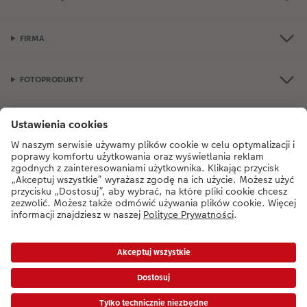
FIRMA
FOTOPRODUKTY
OKAZJE I FOTOPREZENTY
Jeśli masz jakiekolwiek pytania dotyczące produktów lub zamówień, nie
wahaj się do nas zadzwonić:
+48 77 406 31 80
od poniedziałku do soboty
od 9:00 do 21:00 oraz w niedzielę od 10:00 do 18:00.