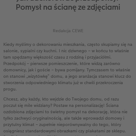
ze
Kwadratowa XL
Zdjęcie w ramce
Fotokartki
Fotoobraz na płycie Alu-Dibond
Dodatki do fotoplakatów
Kalendarz dla babci i dziadka
Biuro obsługi klienta CEWE
Urodziny
Cytaty
Pomysł na ścianę ze zdjęciami
A5* pozioma
Zdjęcia natychmiastowe
Gry i zabawki
Fotopanel
Kalendarz dla mamy
Gwarancja satysfakcji
Kronika roczna
Magazyn CEWE Fotoinspiracje
Redakcja CEWE
ezent
XXL pionowa
Zdjęcia kreatywne
Etui ze zdjęciem
Fotoobraz wieloczęściowy
Kalendarz dla niej
Wyprawka szkolna
Konkursy fotograficzne CEWE
Kiedy myślimy o dekorowaniu mieszkania, często skupiamy się na
XXL pozioma
Zdjęcia do dokumentów
Dla miłośników zwierząt
hexxas
Kalendarz dla niego
Konkurs CEWE Photo Award 2027
salonie, sypialni czy kuchni. I nic dziwnego – w końcu to właśnie
tam spędzamy większość czasu z rodziną i przyjaciółmi.
Format Kids
Fotozestawy
Artykuły szkolne
Gallery Print
Kalendarz dla brata
Przedpokój – pierwsze pomieszczenie, które widzą zarówno
domownicy, jak i goście – bywa pomijany. Tymczasem to właśnie
Fotoksiążka ślubna
Usługi analogowe
Fotoobraz na piance ze zdjęciem retro XXL
Kalendarz dla dziadka
on stanowi „wizytówkę” domu, a jego aranżacja stanowi klucz do
stworzenia odpowiedniego klimatu już w chwili przekroczenia
progu.
Fotoksiążka urodzinowa
Pudełko ze zdjęciami
Tablica powitalna
Kalendarz dla rodziny
Chcesz, aby każdy, kto wejdzie do Twojego domu, od razu
Fotoksiążka z podróży
Fotonaklejki
Dodatki do fotoobrazów
Terminarz urodzinowy
poczuł się mile widziany? Postaw na personalizację! Ściana
ozdobiona zdjęciami to świetny pomysł na dekorację, która nie
tylko zachwyci oryginalnością, ale także wprowadzi domowy i
Na roczek dziecka
Paski ze zdjęciami
Terminarz dla dwojga
przytulny klimat – zupełnie nieporównywalny do tego, który
osiągniesz standardowymi obrazkami czy plakatami ze sklepu.
Fotoksiążka kucharska
Zdjęcia eko
Terminarz kuchenny