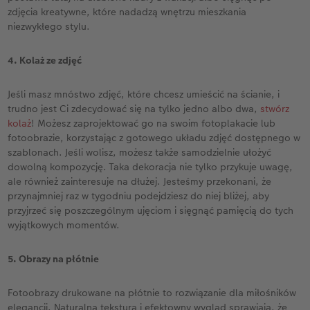
zdjęcia kreatywne, które nadadzą wnętrzu mieszkania
niezwykłego stylu.
4. Kolaż ze zdjęć
Jeśli masz mnóstwo zdjęć, które chcesz umieścić na ścianie, i
trudno jest Ci zdecydować się na tylko jedno albo dwa,
stwórz
kolaż
! Możesz zaprojektować go na swoim fotoplakacie lub
fotoobrazie, korzystając z gotowego układu zdjęć dostępnego w
szablonach. Jeśli wolisz, możesz także samodzielnie ułożyć
dowolną kompozycję. Taka dekoracja nie tylko przykuje uwagę,
ale również zainteresuje na dłużej. Jesteśmy przekonani, że
przynajmniej raz w tygodniu podejdziesz do niej bliżej, aby
przyjrzeć się poszczególnym ujęciom i sięgnąć pamięcią do tych
wyjątkowych momentów.
5. Obrazy na płótnie
Fotoobrazy drukowane na płótnie to rozwiązanie dla miłośników
elegancji. Naturalna tekstura i efektowny wygląd sprawiają, że