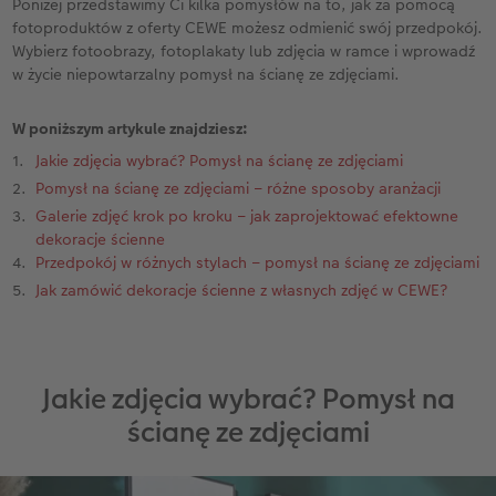
Poniżej przedstawimy Ci kilka pomysłów na to, jak za pomocą
fotoproduktów z oferty CEWE możesz odmienić swój przedpokój.
Przykłady klientów
Dodatki do zdjęć
Terminarz ścienny roczny
Wybierz fotoobrazy, fotoplakaty lub zdjęcia w ramce i wprowadź
w życie niepowtarzalny pomysł na ścianę ze zdjęciami.
Dodatki do fotoksiążki
Dodatki do kalendarzy
W poniższym artykule znajdziesz:
Jakie zdjęcia wybrać? Pomysł na ścianę ze zdjęciami
Pomysł na ścianę ze zdjęciami – różne sposoby aranżacji
Galerie zdjęć krok po kroku – jak zaprojektować efektowne
dekoracje ścienne
Przedpokój w różnych stylach – pomysł na ścianę ze zdjęciami
Jak zamówić dekoracje ścienne z własnych zdjęć w CEWE?
Jakie zdjęcia wybrać? Pomysł na
ścianę ze zdjęciami