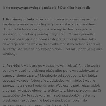
Jakie motywy sprawdzą się najlepiej? Oto kilka inspiracji:
1. Rodzinne portrety
: zdjęcia domowników przywodzą na myśl
ciepłe wspomnienia i dodają wnętrzu osobistego charakteru.
Ulubione kadry z wakacji, śmieszne ujęcia dzieci czy portret
Waszego pupila będą świetnym wyborem. Możesz ponadto
postawić na zdjęcia grupowe i fotografie z przyjaciółmi. Takie
dekoracje ścienne wniosą do środka mnóstwo radości i sprawią,
że każdy, kto wejdzie do Twojego domu, od razu poczuje się mile
widziany.
2. Podróże
: Uwielbiasz odwiedzać nowe miejsca? A może wolisz
co roku wracać na ulubioną plażę albo ponownie zdobywać te
same, znajome szczyty? Niezależnie od sposobu, w jaki lubisz
spędzać wakacje, fotografie z odwiedzonych miejsc świetnie
zaprezentują się na Twojej ścianie. Wybierz najpiękniejsze widoki
albo zachwycające elementy architektury, które przypominają Ci
szczególne chwile i udekoruj nimi swój przedpokój. Jesteśmy
przekonani, że codziennie będą wzbudzać w Tobie miłe
wspomnienia i pragnienia nowych przygód.