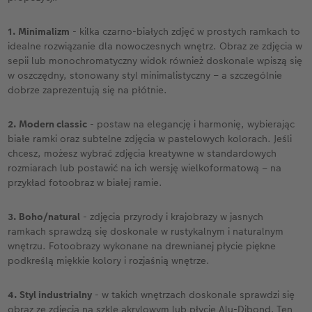
1. Minimalizm
- kilka czarno-białych zdjęć w prostych ramkach to
idealne rozwiązanie dla nowoczesnych wnętrz. Obraz ze zdjęcia w
sepii lub monochromatyczny widok również doskonale wpiszą się
w oszczędny, stonowany styl minimalistyczny – a szczególnie
dobrze zaprezentują się na płótnie.
2. Modern classic
- postaw na elegancję i harmonię, wybierając
białe ramki oraz subtelne zdjęcia w pastelowych kolorach. Jeśli
chcesz, możesz wybrać zdjęcia kreatywne w standardowych
rozmiarach lub postawić na ich wersję wielkoformatową – na
przykład fotoobraz w białej ramie.
3. Boho/natural
- zdjęcia przyrody i krajobrazy w jasnych
ramkach sprawdzą się doskonale w rustykalnym i naturalnym
wnętrzu. Fotoobrazy wykonane na drewnianej płycie piękne
podkreślą miękkie kolory i rozjaśnią wnętrze.
4. Styl industrialny
- w takich wnętrzach doskonale sprawdzi się
obraz ze zdjęcia na szkle akrylowym lub płycie Alu-Dibond. Ten