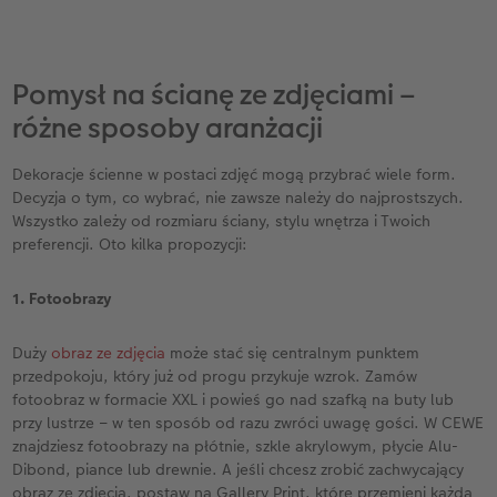
Pomysł na ścianę ze zdjęciami –
różne sposoby aranżacji
Dekoracje ścienne w postaci zdjęć mogą przybrać wiele form.
Decyzja o tym, co wybrać, nie zawsze należy do najprostszych.
Wszystko zależy od rozmiaru ściany, stylu wnętrza i Twoich
preferencji. Oto kilka propozycji:
1. Fotoobrazy
Duży
obraz ze zdjęcia
może stać się centralnym punktem
przedpokoju, który już od progu przykuje wzrok. Zamów
fotoobraz w formacie XXL i powieś go nad szafką na buty lub
przy lustrze – w ten sposób od razu zwróci uwagę gości. W CEWE
znajdziesz fotoobrazy na płótnie, szkle akrylowym, płycie Alu-
Dibond, piance lub drewnie. A jeśli chcesz zrobić zachwycający
obraz ze zdjęcia, postaw na Gallery Print, które przemieni każdą