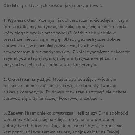
Oto kilka praktycznych kroków, jak ją przygotować:
1. Wybierz układ
: Przemyśl, jak chcesz rozmieścić zdjęcia – czy w
formie siatki, asymetrycznej mozaiki, jednej linii, a może układu,
który biegnie wzdłuż przedpokoju? Każdy z nich wniesie w
przestrzeń nieco inną energię. Układy geometryczne dobrze
sprawdzą się w minimalistycznych wnętrzach w stylu
nowoczesnym lub skandynawskim. Z kolei dynamiczne dekoracje
asymetryczne lepiej wpasują się w artystyczne wnętrza, na
przykład w stylu retro, boho albo eklektycznym.
2. Określ rozmiary zdjęć
: Możesz wybrać zdjęcia w jednym
rozmiarze lub mieszać mniejsze i większe formaty, tworząc
ciekawą kompozycję. To drugie rozwiązanie szczególnie dobrze
sprawdzi się w dynamicznej, kolorowej przestrzeni.
3. Zapewnij harmonię kolorystyczną
: Jeśli zależy Ci na spójności
wizualnej, zdecyduj się na zdjęcia utrzymane w podobnej
kolorystyce lub tonacji. Dzięki temu całość będzie dobrze się
komponować i tym samym stworzy spójną całość na Twojej