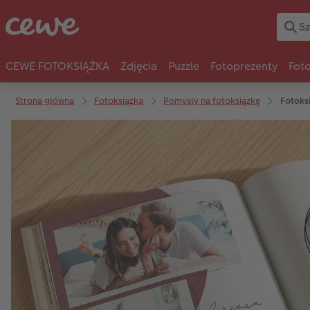
CEWE FOTOKSIĄŻKA
Zdjęcia
Puzzle
Fotoprezenty
Fot
Strona główna
Fotoksiążka
Pomysły na fotoksiążkę
Fotoks