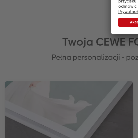
Twoja CEWE FO
Pełna personalizacji - p