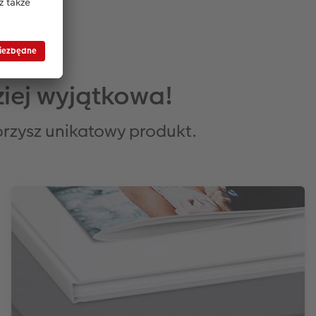
iej wyjątkowa!
orzysz unikatowy produkt.