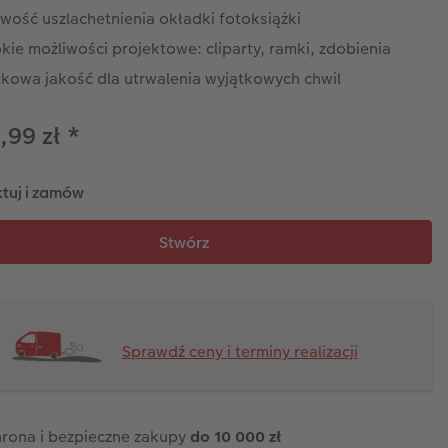
wość uszlachetnienia okładki fotoksiążki
kie możliwości projektowe: cliparty, ramki, zdobienia
tkowa jakość dla utrwalenia wyjątkowych chwil
,99 zł
*
tuj i zamów
Sprawdź ceny i terminy realizacji
rona i bezpieczne zakupy
do 10 000 zł