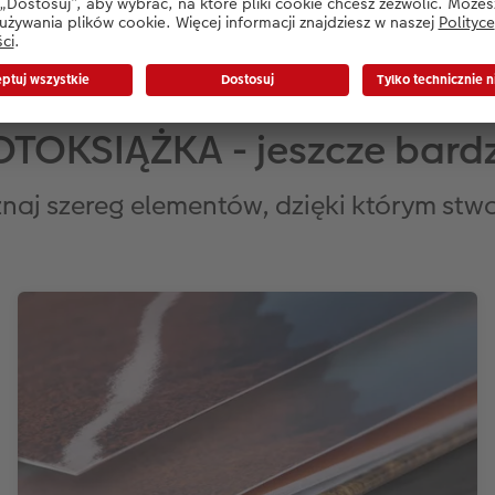
TOKSIĄŻKA - jeszcze bardz
oznaj szereg elementów, dzięki którym stw