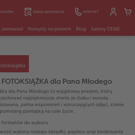
wsletter
Status zamówienia
KONTAKT
k zamawiać
Pomysły na prezent
Blog
Salony CEWE
 FOTOKSIĄŻKA dla Pana Młodego
żka dla Pana Młodego to wyjątkowy prezent, który
zachować najpiękniejsze chwile ze ślubu i wesela.
izowana, pełna wspomnień i wzruszających zdjęć, stanie
apomnianą pamiątką na całe życie.
e formatów do wyboru
iwość wyboru rodzaju okładki, papieru oraz bindowania