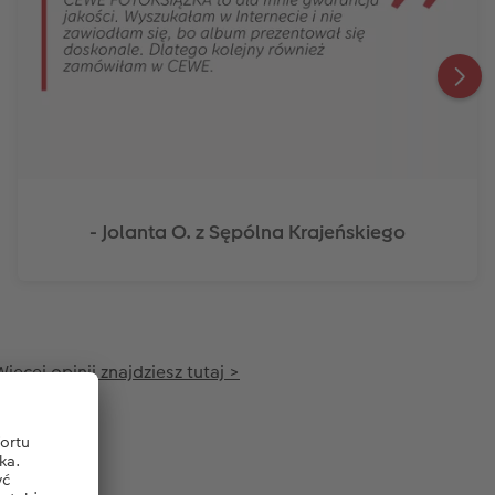
- Jolanta O. z Sępólna Krajeńskiego
ęcej opinii znajdziesz tutaj >