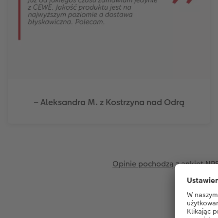
– Aleksandra M. z Kostrzyna nad Odrą
Opinie pochodzą z ankiet NPS 