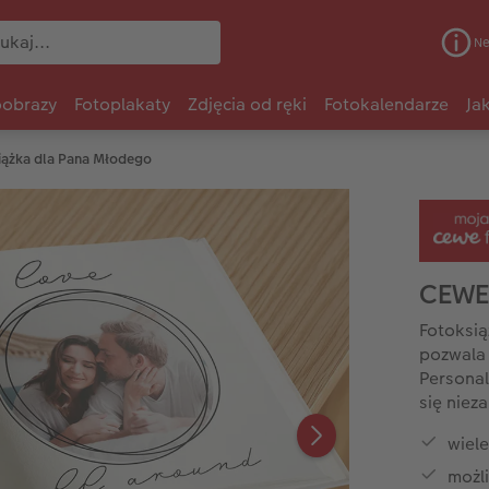
Ne
oobrazy
Fotoplakaty
Zdjęcia od ręki
Fotokalendarze
Ja
iążka dla Pana Młodego
CEWE
Fotoksią
pozwala 
Personal
się niez
wiel
możl