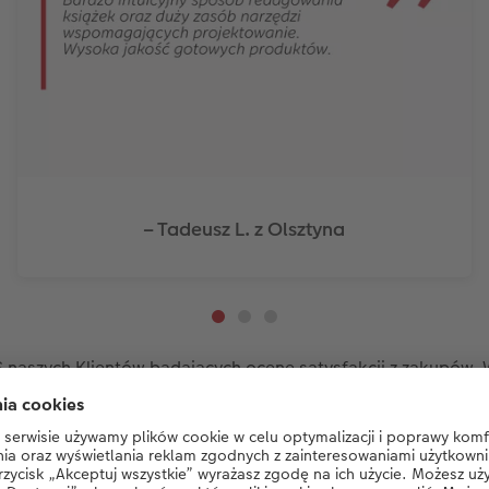
– Tadeusz L. z Olsztyna
naszych Klientów badających ocenę satysfakcji z zakupów. Wi
STWÓRZ FOTOKSIĄŻKĘ DLA PANA MŁODEGO