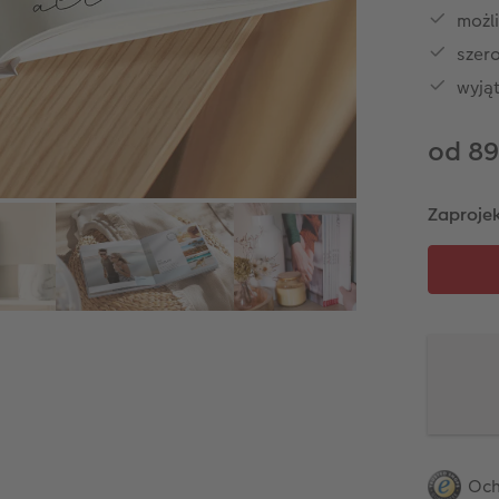
możli
szero
wyją
od 89
Zaprojek
Och