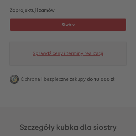
Na roczek dziecka
Paski ze zdjęciami
Terminarz dla dwojga
Zaprojektuj i zamów
Fotoksiążka kucharska
Zdjęcia eko
Terminarz kuchenny
Przykłady klientów
Dodatki do zdjęć
Terminarz ścienny roczny
Dodatki do fotoksiążki
Dodatki do kalendarzy
Sprawdź ceny i terminy realizacji
Ochrona i bezpieczne zakupy
do 10 000 zł
Szczegóły kubka dla siostry