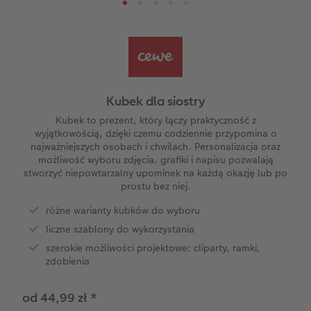
i
Kwadratowa mała
Zdjęcia mini
Puzzle
Fotoobraz na piance
Fotoplakat z kolażem liczbowym
Planery
Automatyczny asystent
Wakacje
Ciekawostki
ze
Kwadratowa XL
Zdjęcie w ramce
Fotokartki
Fotoobraz na płycie Alu-Dibond
Dodatki do fotoplakatów
Kalendarz dla babci i dziadka
Biuro obsługi klienta CEWE
Urodziny
Cytaty
A5* pozioma
Zdjęcia natychmiastowe
Gry i zabawki
Fotopanel
Kalendarz dla mamy
Gwarancja satysfakcji
Kronika roczna
Magazyn CEWE Fotoinspiracje
Kubek dla siostry
ezent
XXL pionowa
Zdjęcia kreatywne
Etui ze zdjęciem
Fotoobraz wieloczęściowy
Kalendarz dla niej
Wyprawka szkolna
Konkursy fotograficzne CEWE
Kubek to prezent, który łączy praktyczność z
wyjątkowością, dzięki czemu codziennie przypomina o
najważniejszych osobach i chwilach. Personalizacja oraz
XXL pozioma
Zdjęcia do dokumentów
Dla miłośników zwierząt
hexxas
Kalendarz dla niego
Konkurs CEWE Photo Award 2027
możliwość wyboru zdjęcia, grafiki i napisu pozwalają
stworzyć niepowtarzalny upominek na każdą okazję lub po
prostu bez niej.
Format Kids
Fotozestawy
Artykuły szkolne
Gallery Print
Kalendarz dla brata
różne warianty kubków do wyboru
Fotoksiążka ślubna
Usługi analogowe
Fotoobraz na piance ze zdjęciem retro XXL
Kalendarz dla dziadka
liczne szablony do wykorzystania
szerokie możliwości projektowe: cliparty, ramki,
Fotoksiążka urodzinowa
Pudełko ze zdjęciami
Tablica powitalna
Kalendarz dla rodziny
zdobienia
Fotoksiążka z podróży
Fotonaklejki
Dodatki do fotoobrazów
Terminarz urodzinowy
od 44,99 zł
*