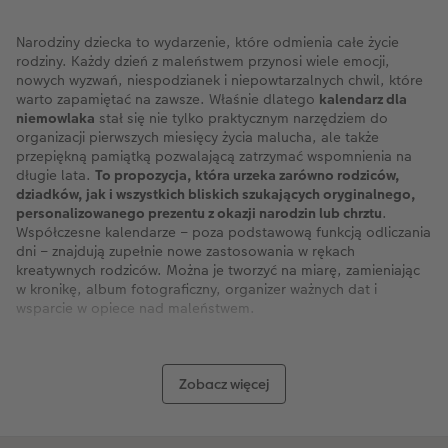
Narodziny dziecka to wydarzenie, które odmienia całe życie
rodziny. Każdy dzień z maleństwem przynosi wiele emocji,
nowych wyzwań, niespodzianek i niepowtarzalnych chwil, które
warto zapamiętać na zawsze. Właśnie dlatego
kalendarz dla
niemowlaka
stał się nie tylko praktycznym narzędziem do
organizacji pierwszych miesięcy życia malucha, ale także
przepiękną pamiątką pozwalającą zatrzymać wspomnienia na
długie lata.
To propozycja, która urzeka zarówno rodziców,
dziadków, jak i wszystkich bliskich szukających oryginalnego,
personalizowanego prezentu z okazji narodzin lub chrztu
.
Współczesne kalendarze – poza podstawową funkcją odliczania
dni – znajdują zupełnie nowe zastosowania w rękach
kreatywnych rodziców. Można je tworzyć na miarę, zamieniając
w kronikę, album fotograficzny, organizer ważnych dat i
wsparcie w opiece nad maleństwem.
Dlaczego kalendarz dla niemowlaka to dobry
pomysł?
Zobacz więcej
Niemowlęta rosną i zmieniają się w niezwykle szybkim tempie,
dlatego tak wiele osób decyduje się na dokumentowanie
pierwszego roku życia dziecka. Personalizowany kalendarz dla