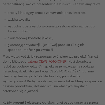
personalizację swoich prezentów dla bliskich. Zapewniamy także:
zdąży na czas znaleźć się pod choinką.
prosty i intuicyjny proces zamawiania przez Internet,
szybką wysyłkę,
wygodną dostawę do wybranego salonu albo wprost do
Twojego domu,
dwuetapową kontrolę jakości,
gwarancję satysfakcji – jeśli Twój produkt Ci się nie
spodoba, możesz go zwrócić!
Masz wątpliwości, jak rozpocząć swój pierwszy projekt? Przyjdź
do najbliższego
salonu CEWE FOTOJOKER
! Nasi doradcy z
radością podpowiedzą Ci najciekawsze rozwiązania i pokażą
narzędzia, dzięki którym Twoja CEWE FOTOKSIĄŻKA lub inne
dzieło będzie wyglądać dokładnie tak, jak sobie to
wymarzyłaś/eś! Będąc w salonie, możesz także bliżej przyjrzeć się
naszym produktom, dotknąć ich i na własnych zmysłach
przekonać się o jakości.
Każdy
prezent świąteczny
od ukochanej osoby sprawia szczerą