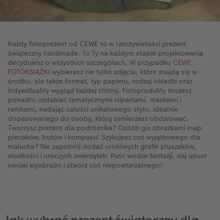
Każdy fotoprezent od CEWE to w rzeczywistości prezent
świąteczny handmade. To Ty na każdym etapie projektowania
decydujesz o wszystkich szczegółach. W przypadku
CEWE
FOTOKSIĄŻKI
wybierasz nie tylko zdjęcia, które znajdą się w
środku, ale także format, typ papieru, rodzaj okładki oraz
indywidualny wygląd każdej strony. Fotoprodukty możesz
ponadto ozdabiać tematycznymi clipartami, maskami i
ramkami, nadając całości unikatowego stylu, idealnie
dopasowanego do osoby, którą zamierzasz obdarować.
Tworzysz prezent dla podróżnika? Ozdób go obrazkami map,
plecaków, butów i kompasu! Szykujesz coś wyjątkowego dla
malucha? Nie zapomnij dodać urokliwych grafik pluszaków,
słodkości i uroczych zwierzątek! Puść wodze fantazji, daj upust
swojej wyobraźni i stwórz coś niepowtarzalnego!