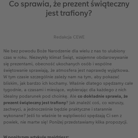
Co sprawia, że prezent świąteczny
ze
Kwadratowa XL
Zdjęcie w ramce
Fotokartki
Fotoobraz na płycie Alu-Dibond
Dodatki do fotoplakatów
Kalendarz dla babci i dziadka
Biuro obsługi klienta CEWE
Urodziny
Cytaty
jest trafiony?
A5* pozioma
Zdjęcia natychmiastowe
Gry i zabawki
Fotopanel
Kalendarz dla mamy
Gwarancja satysfakcji
Kronika roczna
Magazyn CEWE Fotoinspiracje
ezent
XXL pionowa
Zdjęcia kreatywne
Etui ze zdjęciem
Fotoobraz wieloczęściowy
Kalendarz dla niej
Wyprawka szkolna
Konkursy fotograficzne CEWE
Redakcja CEWE
XXL pozioma
Zdjęcia do dokumentów
Dla miłośników zwierząt
hexxas
Kalendarz dla niego
Konkurs CEWE Photo Award 2027
Nie bez powodu Boże Narodzenie dla wielu z nas to ulubiony
czas w roku. Niezwykły klimat Świąt, wzajemne obdarowywanie
Format Kids
Fotozestawy
Artykuły szkolne
Gallery Print
Kalendarz dla brata
się prezentami, obecność ukochanych osób i wspólne
świętowanie sprawiają, że atmosfera jest naprawdę wyjątkowa.
Fotoksiążka ślubna
Usługi analogowe
Fotoobraz na piance ze zdjęciem retro XXL
Kalendarz dla dziadka
W tym czasie szczególnie zależy nam na tym, aby pokazać
bliskim, jak bardzo ich kochamy. Właśnie dlatego spędzamy całe
tygodnie, a czasami i miesiące, wybierając dla każdego z nich
Fotoksiążka urodzinowa
Pudełko ze zdjęciami
Tablica powitalna
Kalendarz dla rodziny
idealny podarunek pod choinkę. Ale
co dokładnie sprawia, że
prezent świąteczny jest trafiony
? Jak znaleźć coś, co wzruszy,
Fotoksiążka z podróży
Fotonaklejki
Dodatki do fotoobrazów
Terminarz urodzinowy
zachwyci, a jednocześnie będzie praktyczne i starannie
wykonane? Jeśli to właśnie te wątpliwości spędzają Ci sen z
Na roczek dziecka
Paski ze zdjęciami
Terminarz dla dwojga
powiek, nie martw się! Poniżej przedstawiamy kilka propozycji.
Fotoksiążka kucharska
Zdjęcia eko
Terminarz kuchenny
W poniższym artykule znajdziesz: