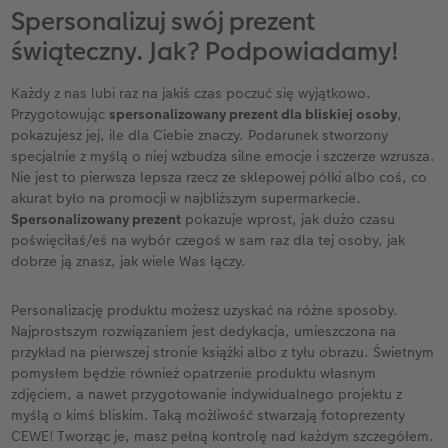
oryginalny prezent świąteczny. Lubimy
Spersonalizuj swój prezent
puszczać wodze kreatywności i obdarowywać
świąteczny. Jak? Podpowiadamy!
bliskich niepowtarzalnymi przedmiotami.
Pamiętaj jednak, że oryginalność wcale nie
Każdy z nas lubi raz na jakiś czas poczuć się wyjątkowo.
musi iść w parze z wysoką ceną! Unikatowość
Przygotowując
spersonalizowany prezent dla bliskiej osoby
,
prezentu uzyskasz także na przykład poprzez
pokazujesz jej, ile dla Ciebie znaczy. Podarunek stworzony
jego personalizację. Zaskocz bliską osobę
specjalnie z myślą o niej wzbudza silne emocje i szczerze wzrusza.
podarunkiem z Waszym wspólnym zdjęciem
Nie jest to pierwsza lepsza rzecz ze sklepowej półki albo coś, co
albo przemyślaną dedykacją od serca.
akurat było na promocji w najbliższym supermarkecie.
Spersonalizowany prezent
pokazuje wprost, jak dużo czasu
poświęciłaś/eś na wybór czegoś w sam raz dla tej osoby, jak
dobrze ją znasz, jak wiele Was łączy.
Personalizację produktu możesz uzyskać na różne sposoby.
Najprostszym rozwiązaniem jest dedykacja, umieszczona na
przykład na pierwszej stronie książki albo z tyłu obrazu. Świetnym
pomysłem będzie również opatrzenie produktu własnym
zdjęciem, a nawet przygotowanie indywidualnego projektu z
myślą o kimś bliskim. Taką możliwość stwarzają fotoprezenty
CEWE! Tworząc je, masz pełną kontrolę nad każdym szczegółem.