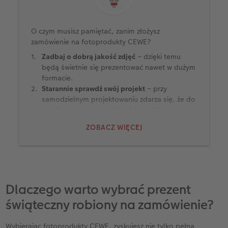
O czym musisz pamiętać, zanim złożysz
zamówienie na fotoprodukty CEWE?
Zadbaj o dobrą jakość zdjęć
– dzięki temu
będą świetnie się prezentować nawet w dużym
formacie.
Starannie sprawdź swój projekt
– przy
samodzielnym projektowaniu zdarza się, że do
środka wkradają się jakieś błędy. Choć nasze
biuro klienta z chęcią pomoże Ci rozwiązać
ZOBACZ WIĘCEJ
każdy problem, całość pójdzie sprawniej, jeśli
jeszcze raz rzucisz okiem na swoje dzieło przed
opłaceniem zamówienia.
Złóż zamówienie odpowiednio wcześniej
–
dokładamy wszelkich starań, aby stworzyć
Twoje fotoprodukty na czas, jednak zimą,
Dlaczego warto wybrać prezent
szczególnie tuż przed Bożym Narodzeniem,
świąteczny robiony na zamówienie?
nasze laboratoria pracują na pełnych
obrotach. Zaprojektuj swoje dzieło wcześniej,
Wybierając fotoprodukty CEWE, zyskujesz nie tylko pełną
a zyskasz pewność, że Twój prezent świąteczny