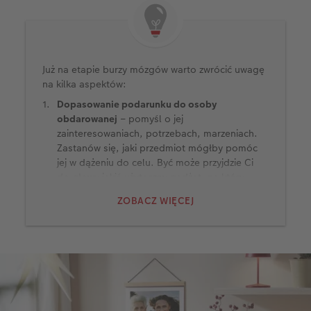
Już na etapie burzy mózgów warto zwrócić uwagę
na kilka aspektów:
Dopasowanie podarunku do osoby
obdarowanej
– pomyśl o jej
zainteresowaniach, potrzebach, marzeniach.
Zastanów się, jaki przedmiot mógłby pomóc
jej w dążeniu do celu. Być może przyjdzie Ci
do głowy jakiś użyteczny gadżet, na który
sama nie wydałaby pieniędzy, a który znacznie
ZOBACZ WIĘCEJ
ułatwi jej codzienną pracę? A może znajdziesz
coś, co stanie się dla niej punktem wyjścia do
odkrywania nowych pasji? To właśnie takie
prezenty – przemyślane i starannie
dopasowane do obdarowanej osoby – są
najcenniejsze.
Wartość emocjonalna
– pomyśl o Waszej
relacji. Co Was łączy? Jakie wyjątkowe