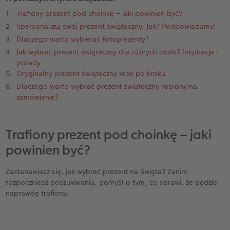
Trafiony prezent pod choinkę – jaki powinien być?
Przykłady klientów
Dodatki do zdjęć
Terminarz ścienny roczny
Spersonalizuj swój prezent świąteczny. Jak? Podpowiadamy!
Dlaczego warto wybierać fotoprezenty?
Dodatki do fotoksiążki
Dodatki do kalendarzy
Jak wybrać prezent świąteczny dla różnych osób? Inspiracje i
porady
Oryginalny prezent świąteczny krok po kroku
Dlaczego warto wybrać prezent świąteczny robiony na
zamówienie?
Trafiony prezent pod choinkę – jaki
powinien być?
Zastanawiasz się, jak wybrać prezent na Święta? Zanim
rozpoczniesz poszukiwania, pomyśl o tym, co sprawi, że będzie
naprawdę trafiony.