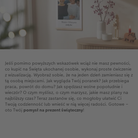
wspomnienia dzielicie i do których lubicie
wracać? Niech te rozważania staną się
punktem wyjścia do tego, by znaleźć idealny,
emocjonalny prezent, pełen uczuć i
sentymentu.
Praktyczność i staranność wykonania
–
trafiony prezent to taki, który posłuży
obdarowanej osobie na lata. Zamiast
wybierać coś, co po kilku tygodniach się
Jeśli pomimo powyższych wskazówek wciąż nie masz pewności,
popsuje, postaw na starannie wykonany
co kupić na Święta ukochanej osobie, wykonaj proste ćwiczenie
przedmiot wysokiej jakości – nawet jeśli
z wizualizacją. Wyobraź sobie, że na jeden dzień zamieniasz się z
będziesz musiał/a zrezygnować z okazałego
tą osobą miejscami. Jak wygląda Twój poranek? Jak przebiega
prezentu na rzecz czegoś mniejszego.
praca, powrót do domu? Jak spędzasz wolne popołudnie i
Pamiętaj, że praktyczność niekoniecznie musi
wieczór? O czym myślisz, o czym marzysz, jakie masz plany na
odnosić się do przedmiotów codziennego
najbliższy czas? Teraz zastanów się, co mogłoby ułatwić Ci
użytku – mogą być to również rzeczy związane
Twoją codzienność lub wnieść w nią więcej radości. Gotowe –
z rozwojem pasji i zainteresowań, a nawet
oto Twój
pomysł na prezent świąteczny
!
dekoracje do domu, które zupełnie odmienią
wygląd i atmosferę wnętrza.
Oryginalność i element zaskoczenia
– każdy z
nas chciałby znaleźć dla ukochanej osoby