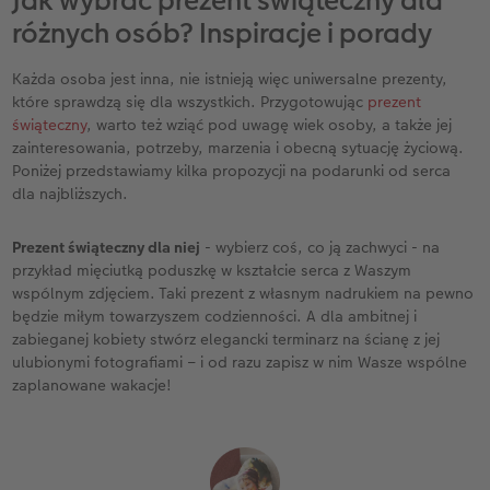
Jak wybrać prezent świąteczny dla
różnych osób? Inspiracje i porady
Każda osoba jest inna, nie istnieją więc uniwersalne prezenty,
które sprawdzą się dla wszystkich. Przygotowując
prezent
świąteczny
, warto też wziąć pod uwagę wiek osoby, a także jej
zainteresowania, potrzeby, marzenia i obecną sytuację życiową.
Poniżej przedstawiamy kilka propozycji na podarunki od serca
dla najbliższych.
Prezent świąteczny dla niej
- wybierz coś, co ją zachwyci - na
przykład mięciutką poduszkę w kształcie serca z Waszym
wspólnym zdjęciem. Taki prezent z własnym nadrukiem na pewno
będzie miłym towarzyszem codzienności. A dla ambitnej i
zabieganej kobiety stwórz elegancki terminarz na ścianę z jej
ulubionymi fotografiami – i od razu zapisz w nim Wasze wspólne
zaplanowane wakacje!