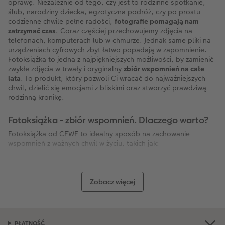
oprawę. Niezależnie od tego, czy jest to rodzinne spotkanie,
ślub, narodziny dziecka, egzotyczna podróż, czy po prostu
codzienne chwile pełne radości,
fotografie pomagają nam
zatrzymać czas
. Coraz częściej przechowujemy zdjęcia na
telefonach, komputerach lub w chmurze. Jednak same pliki na
urządzeniach cyfrowych zbyt łatwo popadają w zapomnienie.
Fotoksiążka to jedna z najpiękniejszych możliwości, by zamienić
zwykłe zdjęcia w trwały i oryginalny
zbiór wspomnień na całe
lata
. To produkt, który pozwoli Ci wracać do najważniejszych
chwil, dzielić się emocjami z bliskimi oraz stworzyć prawdziwą
rodzinną kronikę.
Fotoksiążka - zbiór wspomnień. Dlaczego warto?
Fotoksiążka od CEWE to idealny sposób na zachowanie
wspomnień z ważnych chwil w życiu, takich jak:
podróże
– album z wyjątkowych wakacji,
egzotycznych wyjazdów czy weekendowych
wycieczek.
Zobacz więcej
wydarzenia rodzinne
– chrzciny, komunie, urodziny,
rocznice, spotkania rodzinne, Święta.
dzieciństwo i dorastanie
– fotoksiążka
PŁATNOŚĆ