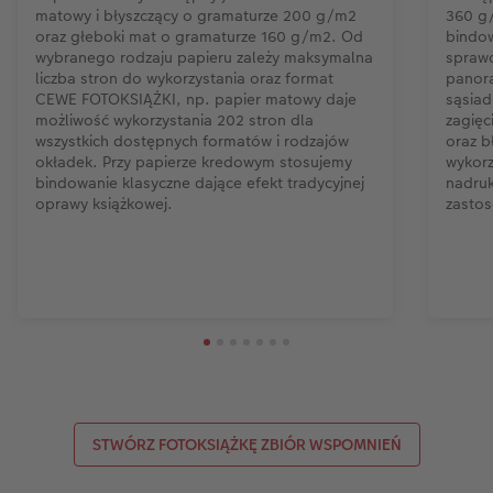
matowy i błyszczący o gramaturze 200 g/m2
360 g
oraz głeboki mat o gramaturze 160 g/m2. Od
bindow
wybranego rodzaju papieru zależy maksymalna
sprawd
liczba stron do wykorzystania oraz format
panora
CEWE FOTOKSIĄŻKI, np. papier matowy daje
sąsiad
możliwość wykorzystania 202 stron dla
zagięc
wszystkich dostępnych formatów i rodzajów
oraz b
okładek. Przy papierze kredowym stosujemy
wykorz
bindowanie klasyczne dające efekt tradycyjnej
nadruk
oprawy książkowej.
zastos
STWÓRZ FOTOKSIĄŻKĘ ZBIÓR WSPOMNIEŃ