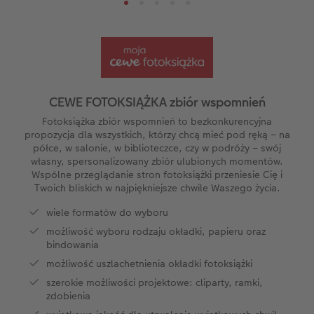
i
Kwadratowa mała
Zdjęcia mini
Puzzle
Fotoobraz na piance
Fotoplakat z kolażem liczbowym
Planery
Automatyczny asystent
Wakacje
Ciekawostki
ze
Kwadratowa XL
Zdjęcie w ramce
Fotokartki
Fotoobraz na płycie Alu-Dibond
Dodatki do fotoplakatów
Kalendarz dla babci i dziadka
Biuro obsługi klienta CEWE
Urodziny
Cytaty
A5* pozioma
Zdjęcia natychmiastowe
Gry i zabawki
Fotopanel
Kalendarz dla mamy
Gwarancja satysfakcji
Kronika roczna
Magazyn CEWE Fotoinspiracje
CEWE FOTOKSIĄŻKA zbiór wspomnień
ezent
XXL pionowa
Zdjęcia kreatywne
Etui ze zdjęciem
Fotoobraz wieloczęściowy
Kalendarz dla niej
Wyprawka szkolna
Konkursy fotograficzne CEWE
Fotoksiążka zbiór wspomnień to bezkonkurencyjna
propozycja dla wszystkich, którzy chcą mieć pod ręką – na
półce, w salonie, w biblioteczce, czy w podróży – swój
XXL pozioma
Zdjęcia do dokumentów
Dla miłośników zwierząt
hexxas
Kalendarz dla niego
Konkurs CEWE Photo Award 2027
własny, spersonalizowany zbiór ulubionych momentów.
Wspólne przeglądanie stron fotoksiążki przeniesie Cię i
Twoich bliskich w najpiękniejsze chwile Waszego życia.
Format Kids
Fotozestawy
Artykuły szkolne
Gallery Print
Kalendarz dla brata
wiele formatów do wyboru
Fotoksiążka ślubna
Usługi analogowe
Fotoobraz na piance ze zdjęciem retro XXL
Kalendarz dla dziadka
możliwość wyboru rodzaju okładki, papieru oraz
bindowania
Fotoksiążka urodzinowa
Pudełko ze zdjęciami
Tablica powitalna
Kalendarz dla rodziny
możliwość uszlachetnienia okładki fotoksiążki
szerokie możliwości projektowe: cliparty, ramki,
Fotoksiążka z podróży
Fotonaklejki
Dodatki do fotoobrazów
Terminarz urodzinowy
zdobienia