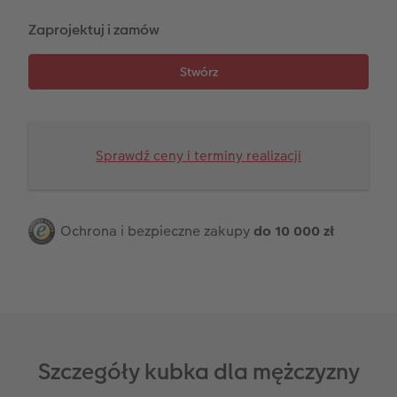
Na roczek dziecka
Paski ze zdjęciami
Terminarz dla dwojga
Zaprojektuj i zamów
Fotoksiążka kucharska
Zdjęcia eko
Terminarz kuchenny
Przykłady klientów
Dodatki do zdjęć
Terminarz ścienny roczny
Dodatki do fotoksiążki
Dodatki do kalendarzy
Sprawdź ceny i terminy realizacji
Ochrona i bezpieczne zakupy
do 10 000 zł
Szczegóły kubka dla mężczyzny