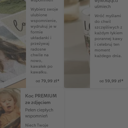
wywołująca
uśmiech
Wybierz swoje
ulubione
Wróć myślami
wspomnienie,
do chwil
wydrukuj je w
szczęśliwych z
formie
każdym łykiem
układanki i
porannej kawy
przeżywaj
i celebruj ten
radosne
moment
chwile na
każdego dnia.
nowo,
kawałek po
kawałku.
79,99 zł
*
59,99 zł
*
od
od
Koc PREMIUM
ze zdjęciem
Pełen ciepłych
wspomnień
Niech Twoje