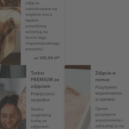
zdjęcie
nadrukowane na
miękkim kocu
będzie
prawdziwą
wisienką na
torcie tego
niepowtarzalnego
prezentu!
169,99 zł
*
od
Torba
Zdjęcie w
PREMIUM ze
ramce
zdjęciem
Pozytywne
wspomnienia
Praktyczna i
w oprawie
wygodna
Opraw
Stwórz
pozytywne
oryginalną
wspomnienia i
torbę ze
zatrzymaj je na
zdjęciem,