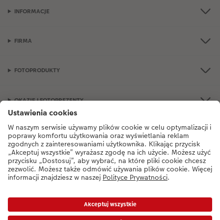
INFORMACJE
FIRMA
FOTOPRODUKTY
OKAZJE I FOTOPREZENTY
Jeśli masz jakiekolwiek pytania dotyczące produktów lub zamówień, nie
wahaj się do nas zadzwonić:
+48 77 406 31 80
od poniedziałku do soboty
od 9:00 do 21:00 oraz w niedzielę od 10:00 do 18:00.