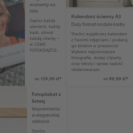
momenty na
lata
Przykłady klientów
Dodatki do zdjęć
Terminarz ścienny roczny
Kalendarz ścienny A3
Zapisz każdy
Duży format na duże kadry
Dodatki do fotoksiążki
Dodatki do kalendarzy
uśmiech, każdy
kadr, utrwal
Stwórz wyjątkowy kalendarz
każdą chwilę –
z Twoimi zdjęciami i podaruj
w CEWE
go bliskim w prezencie!
FOTOKSIĄŻCE.
Wybierz najcenniejsze
fotografie, dodaj cliparty
oraz teksty i spraw radość
obdarowanym.
129,99 zł
*
99,99 zł
*
od
od
Fotoplakat z
listwą
Wspomnienia
w eleganckiej
odsłonie
Stwórz