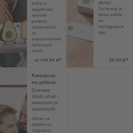
dłużej!
która w
Zachowaj je
wyjątkowy
bliżej siebie -
sposób
na
połączy
wyciągnięcie
użyteczność
ręki.
ze
wspomnieniem
radosnych
chwil.
109,99 zł
*
59,99 zł
*
od
Fotoobraz
na płótnie
Domowe
dzieło sztuki –
stworzone ze
wspomnień
Obraz na
płótnie ze
zdjęcia to