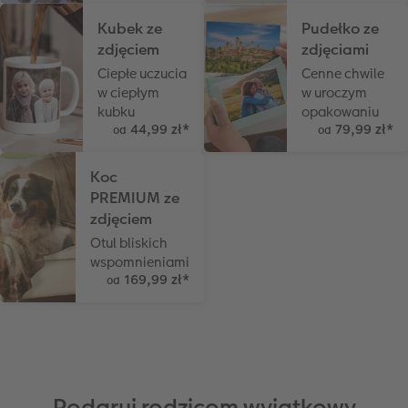
Kubek ze
Pudełko ze
zdjęciem
zdjęciami
Ciepłe uczucia
Cenne chwile
w ciepłym
w uroczym
kubku
opakowaniu
44,99 zł
*
79,99 zł
*
od
od
Koc
PREMIUM ze
zdjęciem
Otul bliskich
wspomnieniami
169,99 zł
*
od
Podaruj rodzicom wyjątkowy