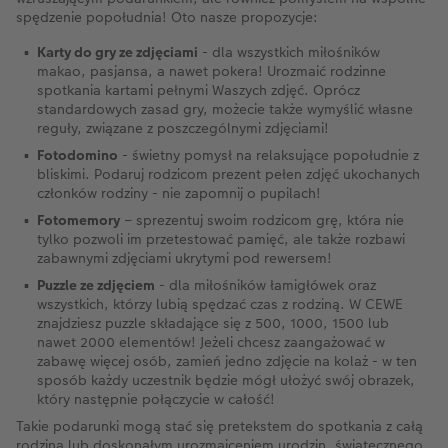
spędzenie popołudnia! Oto nasze propozycje:
Karty do gry ze zdjęciami
- dla wszystkich miłośników
makao, pasjansa, a nawet pokera! Urozmaić rodzinne
spotkania kartami pełnymi Waszych zdjęć. Oprócz
standardowych zasad gry, możecie także wymyślić własne
reguły, związane z poszczególnymi zdjęciami!
Fotodomino
- świetny pomysł na relaksujące popołudnie z
bliskimi. Podaruj rodzicom prezent pełen zdjęć ukochanych
członków rodziny - nie zapomnij o pupilach!
Fotomemory
– sprezentuj swoim rodzicom grę, która nie
tylko pozwoli im przetestować pamięć, ale także rozbawi
zabawnymi zdjęciami ukrytymi pod rewersem!
Puzzle ze zdjęciem
- dla miłośników łamigłówek oraz
wszystkich, którzy lubią spędzać czas z rodziną. W CEWE
znajdziesz puzzle składające się z 500, 1000, 1500 lub
nawet 2000 elementów! Jeżeli chcesz zaangażować w
zabawę więcej osób, zamień jedno zdjęcie na kolaż - w ten
sposób każdy uczestnik będzie mógł ułożyć swój obrazek,
który następnie połączycie w całość!
Takie podarunki mogą stać się pretekstem do spotkania z całą
rodziną lub doskonałym urozmaiceniem urodzin, świątecznego