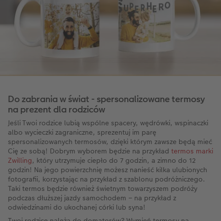
Do zabrania w świat - spersonalizowane termosy
na prezent dla rodziców
Jeśli Twoi rodzice lubią wspólne spacery, wędrówki, wspinaczki
albo wycieczki zagraniczne, sprezentuj im parę
spersonalizowanych termosów, dzięki którym zawsze będą mieć
Cię ze sobą! Dobrym wyborem będzie na przykład
termos marki
Zwilling
, który utrzymuje ciepło do 7 godzin, a zimno do 12
godzin! Na jego powierzchnię możesz nanieść kilka ulubionych
fotografii, korzystając na przykład z szablonu podróżniczego.
Taki termos będzie również świetnym towarzyszem podróży
podczas dłuższej jazdy samochodem – na przykład z
odwiedzinami do ukochanej córki lub syna!
Twoi rodzice należą do domatorów? Wymień termosy na