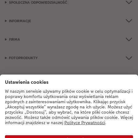
SPOŁECZNA ODPOWIEDZIALNOŚĆ
INFORMACJE
FIRMA
FOTOPRODUKTY
OKAZJE I FOTOPREZENTY
Jeśli masz jakiekolwiek pytania dotyczące produktów lub zamówień, nie
wahaj się do nas zadzwonić:
+48 77 406 31 80
od poniedziałku do soboty
od 9:00 do 21:00 oraz w niedzielę od 10:00 do 18:00.