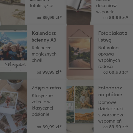
fotoksiążce
doceniasz
Przykłady klientów
Dodatki do zdjęć
Terminarz ścienny roczny
wsparcie
89,99 zł
*
89,99 zł
*
od
od
Dodatki do fotoksiążki
Dodatki do kalendarzy
Kalendarz
Fotoplakat z
ścienny A3
listwą
Rok pełen
Naturalna
magicznych
oprawa
chwil
wspólnych
radości
99,99 zł
*
68,98 zł
*
od
od
Zdjęcia retro
Fotoobraz
na płótnie
Klasyczne
zdjęcia w
Domowe
klasycznej
dzieło sztuki –
odsłonie
stworzone ze
wspomnień
39,99 zł
*
89,99 zł
*
od
od