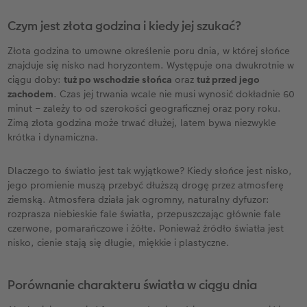
Czym jest złota godzina i kiedy jej szukać?
Złota godzina to umowne określenie poru dnia, w której słońce
znajduje się nisko nad horyzontem. Występuje ona dwukrotnie w
ciągu doby:
tuż po wschodzie słońca
oraz
tuż przed jego
zachodem
. Czas jej trwania wcale nie musi wynosić dokładnie 60
minut – zależy to od szerokości geograficznej oraz pory roku.
Zimą złota godzina może trwać dłużej, latem bywa niezwykle
krótka i dynamiczna.
Dlaczego to światło jest tak wyjątkowe? Kiedy słońce jest nisko,
jego promienie muszą przebyć dłuższą drogę przez atmosferę
ziemską. Atmosfera działa jak ogromny, naturalny dyfuzor:
rozprasza niebieskie fale światła, przepuszczając głównie fale
czerwone, pomarańczowe i żółte. Ponieważ źródło światła jest
nisko, cienie stają się długie, miękkie i plastyczne.
Porównanie charakteru światła w ciągu dnia