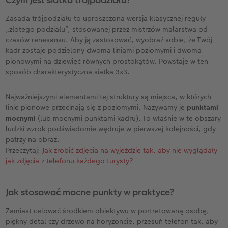
Zasada trójpodziału to uproszczona wersja klasycznej reguły
„złotego podziału”, stosowanej przez mistrzów malarstwa od
czasów renesansu. Aby ją zastosować, wyobraź sobie, że Twój
kadr zostaje podzielony dwoma liniami poziomymi i dwoma
pionowymi na dziewięć równych prostokątów. Powstaje w ten
sposób charakterystyczna siatka 3x3.
Najważniejszymi elementami tej struktury są miejsca, w których
linie pionowe przecinają się z poziomymi. Nazywamy je
punktami
mocnymi
(lub mocnymi punktami kadru). To właśnie w te obszary
ludzki wzrok podświadomie wędruje w pierwszej kolejności, gdy
patrzy na obraz.
Przeczytaj:
Jak zrobić zdjęcia na wyjeździe tak, aby nie wyglądały
jak zdjęcia z telefonu każdego turysty?
Jak stosować mocne punkty w praktyce?
Zamiast celować środkiem obiektywu w portretowaną osobę,
piękny detal czy drzewo na horyzoncie, przesuń telefon tak, aby