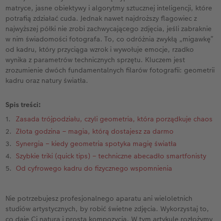
ze
Kwadratowa XL
Zdjęcie w ramce
Fotokartki
Fotoobraz na płycie Alu-Dibond
Dodatki do fotoplakatów
Kalendarz dla babci i dziadka
Biuro obsługi klienta CEWE
Urodziny
Cytaty
matryce, jasne obiektywy i algorytmy sztucznej inteligencji, które
potrafią zdziałać cuda. Jednak nawet najdroższy flagowiec z
A5* pozioma
Zdjęcia natychmiastowe
Gry i zabawki
Fotopanel
Kalendarz dla mamy
Gwarancja satysfakcji
Kronika roczna
Magazyn CEWE Fotoinspiracje
najwyższej półki nie zrobi zachwycającego zdjęcia, jeśli zabraknie
w nim świadomości fotografa. To, co odróżnia zwykłą „migawkę”
od kadru, który przyciąga wzrok i wywołuje emocje, rzadko
ezent
XXL pionowa
Zdjęcia kreatywne
Etui ze zdjęciem
Fotoobraz wieloczęściowy
Kalendarz dla niej
Wyprawka szkolna
Konkursy fotograficzne CEWE
wynika z parametrów technicznych sprzętu. Kluczem jest
zrozumienie dwóch fundamentalnych filarów fotografii: geometrii
XXL pozioma
Zdjęcia do dokumentów
Dla miłośników zwierząt
hexxas
Kalendarz dla niego
Konkurs CEWE Photo Award 2027
kadru oraz natury światła.
Format Kids
Fotozestawy
Artykuły szkolne
Gallery Print
Kalendarz dla brata
Spis treści:
Zasada trójpodziału, czyli geometria, która porządkuje chaos
Fotoksiążka ślubna
Usługi analogowe
Fotoobraz na piance ze zdjęciem retro XXL
Kalendarz dla dziadka
Złota godzina – magia, którą dostajesz za darmo
Synergia – kiedy geometria spotyka magię światła
Fotoksiążka urodzinowa
Pudełko ze zdjęciami
Tablica powitalna
Kalendarz dla rodziny
Szybkie triki (quick tips) – techniczne abecadło smartfonisty
Od cyfrowego kadru do fizycznego wspomnienia
Fotoksiążka z podróży
Fotonaklejki
Dodatki do fotoobrazów
Terminarz urodzinowy
Na roczek dziecka
Paski ze zdjęciami
Terminarz dla dwojga
Nie potrzebujesz profesjonalnego aparatu ani wieloletnich
studiów artystycznych, by robić świetne zdjęcia. Wykorzystaj to,
Fotoksiążka kucharska
Zdjęcia eko
Terminarz kuchenny
co daje Ci natura i prosta kompozycja. W tym artykule rozłożymy