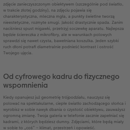
zdjęcie zanieczyszczonym obiektywem (szczególnie pod światło,
w trakcie złotej godziny), na zdjęciu pojawia się
charakterystyczna, mleczna mgła, a punkty świetlne tworzą
nieestetyczne, rozmyte smugi. Jakość drastycznie spada. Zanim
naciśniesz spust migawki, przetrzyj soczewkę aparatu. Najlepsza
będzie ściereczka z mikrofibry, ale w warunkach polowych
sprawdzi się nawet czysta, bawełniana koszulka. Jeden szybki
ruch dłoni potrafi diametralnie podnieść kontrast i ostrość
Twojego ujęcia.
Od cyfrowego kadru do fizycznego
wspomnienia
Kiedy opanujesz już geometrię trójpodziału, nauczysz się
polować na spektakularne, ciepłe światło zachodzącego słońca i
wyrobisz w sobie nawyk dbania o czystość obiektywu, zauważysz
ogromną zmianę. Twoja galeria w telefonie zacznie zapełniać się
kadrami, z których będziesz dumny. Zdjęciami, które będą miały
w sobie to „coś” – klimat, przestrzeń i opowieść.