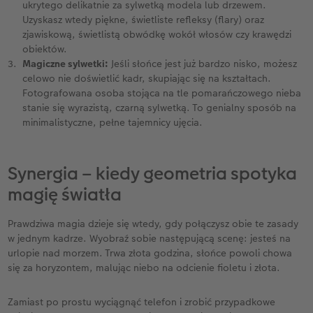
ukrytego delikatnie za sylwetką modela lub drzewem.
Uzyskasz wtedy piękne, świetliste refleksy (flary) oraz
zjawiskową, świetlistą obwódkę wokół włosów czy krawędzi
obiektów.
Magiczne sylwetki:
Jeśli słońce jest już bardzo nisko, możesz
celowo nie doświetlić kadr, skupiając się na kształtach.
Fotografowana osoba stojąca na tle pomarańczowego nieba
stanie się wyrazistą, czarną sylwetką. To genialny sposób na
minimalistyczne, pełne tajemnicy ujęcia.
Synergia – kiedy geometria spotyka
magię światła
Prawdziwa magia dzieje się wtedy, gdy połączysz obie te zasady
w jednym kadrze. Wyobraź sobie następującą scenę: jesteś na
urlopie nad morzem. Trwa złota godzina, słońce powoli chowa
się za horyzontem, malując niebo na odcienie fioletu i złota.
Zamiast po prostu wyciągnąć telefon i zrobić przypadkowe