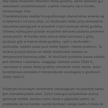
Aby lepiej zrozumieć fenomen złotej godziny, warto zestawić ją z
warunkami oświetleniowymi, z jakimi mierzymy się w środku
słonecznego dnia.
Charakterystyka światła fotograficznego diametralnie zmienia się
w zależności od pory dnia, co doskonale widać przy zestawieniu
warunków panujących w południe z tymi podczas złotej godziny.
Główną różnicą jest przede wszystkim kierunek padania promieni
słonecznych. W środku dnia słońce świeci pionowo z góry,
podczas gdy w trakcie złotej godziny, czyli o wschodzie i
zachodzie, światło pada pod niskim kątem, niemal poziomo. Ta
zmiana pozycji słońca na niebie drastycznie wpływa na
temperaturę barwową zdjęć. W okolicach południa barwa światła
jest chłodna i neutralna, osiągając wartość około 5500 K,
natomiast w czasie złotej godziny otoczenie otula ciepła, złoto-
bursztynowa poświata o temperaturze oscylującej w granicach
3000-3500 K.
Kolejnym kluczowym elementem wpływającym na plastykę kadru
jest charakterystyka cieni. Ostro świecące południowe słońce
generuje krótkie, bardzo ostre cienie o głębokiej czerni, co
przekłada się na bardzo wysoki kontrast całego kadru i niesie ze