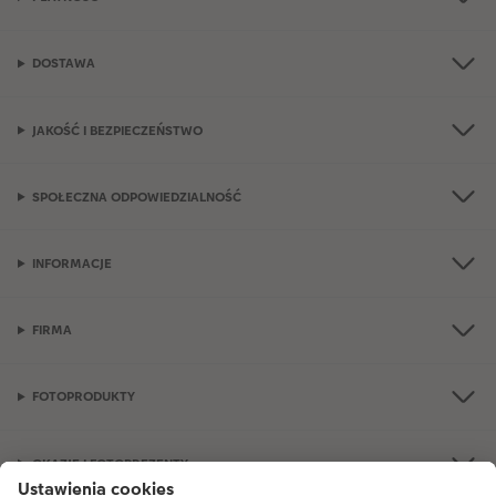
DOSTAWA
JAKOŚĆ I BEZPIECZEŃSTWO
SPOŁECZNA ODPOWIEDZIALNOŚĆ
INFORMACJE
FIRMA
FOTOPRODUKTY
OKAZJE I FOTOPREZENTY