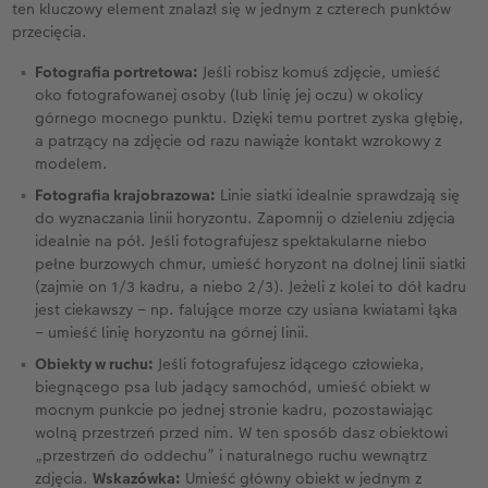
ten kluczowy element znalazł się w jednym z czterech punktów
przecięcia.
Fotografia portretowa:
Jeśli robisz komuś zdjęcie, umieść
oko fotografowanej osoby (lub linię jej oczu) w okolicy
górnego mocnego punktu. Dzięki temu portret zyska głębię,
a patrzący na zdjęcie od razu nawiąże kontakt wzrokowy z
modelem.
Fotografia krajobrazowa:
Linie siatki idealnie sprawdzają się
do wyznaczania linii horyzontu. Zapomnij o dzieleniu zdjęcia
idealnie na pół. Jeśli fotografujesz spektakularne niebo
pełne burzowych chmur, umieść horyzont na dolnej linii siatki
(zajmie on 1/3 kadru, a niebo 2/3). Jeżeli z kolei to dół kadru
jest ciekawszy – np. falujące morze czy usiana kwiatami łąka
– umieść linię horyzontu na górnej linii.
Obiekty w ruchu:
Jeśli fotografujesz idącego człowieka,
biegnącego psa lub jadący samochód, umieść obiekt w
mocnym punkcie po jednej stronie kadru, pozostawiając
wolną przestrzeń przed nim. W ten sposób dasz obiektowi
„przestrzeń do oddechu” i naturalnego ruchu wewnątrz
zdjęcia.
Wskazówka:
Umieść główny obiekt w jednym z