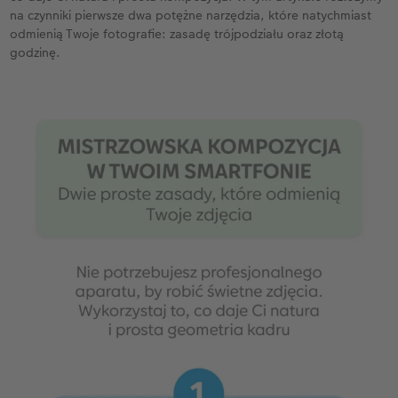
na czynniki pierwsze dwa potężne narzędzia, które natychmiast
odmienią Twoje fotografie: zasadę trójpodziału oraz złotą
Przykłady klientów
Dodatki do zdjęć
Terminarz ścienny roczny
godzinę.
Dodatki do fotoksiążki
Dodatki do kalendarzy