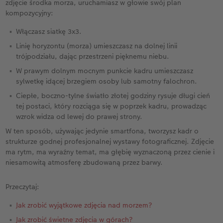
zdjęcie środka morza, uruchamiasz w głowie swój plan
kompozycyjny:
Włączasz siatkę 3x3.
Linię horyzontu (morza) umieszczasz na dolnej linii
trójpodziału, dając przestrzeni pięknemu niebu.
W prawym dolnym mocnym punkcie kadru umieszczasz
sylwetkę idącej brzegiem osoby lub samotny falochron.
Ciepłe, boczno-tylne światło złotej godziny rysuje długi cień
tej postaci, który rozciąga się w poprzek kadru, prowadząc
wzrok widza od lewej do prawej strony.
W ten sposób, używając jedynie smartfona, tworzysz kadr o
strukturze godnej profesjonalnej wystawy fotograficznej. Zdjęcie
ma rytm, ma wyraźny temat, ma głębię wyznaczoną przez cienie i
niesamowitą atmosferę zbudowaną przez barwy.
Przeczytaj:
Jak zrobić wyjątkowe zdjęcia nad morzem?
Jak zrobić świetne zdjęcia w górach?