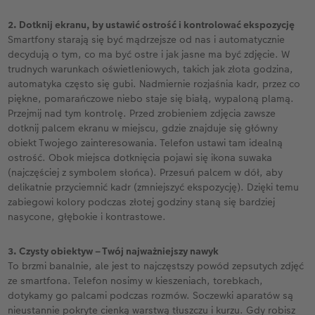
2. Dotknij ekranu, by ustawić ostrość i kontrolować ekspozycję
Smartfony starają się być mądrzejsze od nas i automatycznie
decydują o tym, co ma być ostre i jak jasne ma być zdjęcie. W
trudnych warunkach oświetleniowych, takich jak złota godzina,
automatyka często się gubi. Nadmiernie rozjaśnia kadr, przez co
piękne, pomarańczowe niebo staje się białą, wypaloną plamą.
Przejmij nad tym kontrolę. Przed zrobieniem zdjęcia zawsze
dotknij palcem ekranu w miejscu, gdzie znajduje się główny
obiekt Twojego zainteresowania. Telefon ustawi tam idealną
ostrość. Obok miejsca dotknięcia pojawi się ikona suwaka
(najczęściej z symbolem słońca). Przesuń palcem w dół, aby
delikatnie przyciemnić kadr (zmniejszyć ekspozycję). Dzięki temu
zabiegowi kolory podczas złotej godziny staną się bardziej
nasycone, głębokie i kontrastowe.
3. Czysty obiektyw – Twój najważniejszy nawyk
To brzmi banalnie, ale jest to najczęstszy powód zepsutych zdjęć
ze smartfona. Telefon nosimy w kieszeniach, torebkach,
dotykamy go palcami podczas rozmów. Soczewki aparatów są
nieustannie pokryte cienką warstwą tłuszczu i kurzu. Gdy robisz