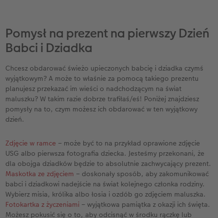
na elegancką okładkę skórzaną lub płócienną,
która zamieni Twoje dzieło w prawdziwą księgę
pełną najcenniejszych wspomnień.
Pomysł na prezent na pierwszy Dzień
Krok 3.
Rozpocznij projektowanie. Możesz
Babci i Dziadka
skorzystać z gotowego szablonu tematycznego i
asystenta projektowania lub stworzyć swoją
Chcesz obdarować świeżo upieczonych babcię i dziadka czymś
fotoksiążkę całkowicie według własnego
wyjątkowym? A może to właśnie za pomocą takiego prezentu
pomysłu. Wybór należy do Ciebie!
planujesz przekazać im wieści o nadchodzącym na świat
Krok 4.
Zadbaj o dodatki. Wśród dostępnych
maluszku? W takim razie dobrze trafiłaś/eś! Poniżej znajdziesz
narzędzi znajdziesz szeroki wybór ramek, masek i
pomysły na to, czym możesz ich obdarować w ten wyjątkowy
clipartów, które nadadzą całości niezwykłego
dzień.
stylu. Pamiętaj jednak, aby korzystać z nich
rozważnie – przesadna ilość elementów
Zdjęcie w ramce
– może być to na przykład oprawione zdjęcie
ozdobnych może przysłonić to, co najważniejsze,
USG albo pierwsza fotografia dziecka. Jesteśmy przekonani, że
czyli Twoje zdjęcia.
dla obojga dziadków będzie to absolutnie zachwycający prezent.
Krok 5.
Dodaj zewnętrzne zdobienia - mogą to
Maskotka ze zdjęciem
– doskonały sposób, aby zakomunikować
być na przykład
eleganckie uszlachetnienia
,
babci i dziadkowi nadejście na świat kolejnego członka rodziny.
którymi pokryjesz kluczowe elementy na okładce.
Wybierz misia, królika albo łosia i ozdób go zdjęciem maluszka.
Jeśli chcesz, możesz ponadto dobrać do swojej
Fotokartka z życzeniami
– wyjątkowa pamiątka z okazji ich święta.
CEWE FOTOKSIĄŻKI opakowanie prezentowe,
Możesz pokusić się o to, aby odcisnąć w środku rączkę lub