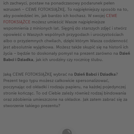
ich zachwyci, postaw na ponadczasowy podarunek pełen
wzruszeń – CEWE FOTOKSIĄŻKĘ. To najpiękniejszy sposób na to,
aby powiedzieć im, jak bardzo ich kochasz. W swojej
CEWE
FOTOKSIĄŻCE
możesz umieścić Wasze najpiękniejsze
wspomnienia z minionych lat. Sięgnij do starszych zdjęć i stwórz
opowieść o Waszych wspólnych przygodach i uroczystościach
albo o przyziemnych chwilach, dzięki którym Wasza codzienność
jest absolutnie wyjątkowa. Możesz także skupić się na historii ich
życia – będzie to doskonały pomysł na prezent zarówno na
Dzień
Babci i Dziadka
, jak ich urodziny czy rocznicę ślubu.
Jaką CEWE FOTOKSIĄŻKĘ wybrać na
Dzień Babci i Dziadka
?
Prezent tego typu możesz całkowicie spersonalizować,
poczynając od okładki i rodzaju papieru, na każdej pojedynczej
stronie kończąc. To od Ciebie zależy również rodzaj bindowania
oraz zdobienia umieszczone na okładce. Jak zatem zabrać się za
stworzenie takiego prezentu?