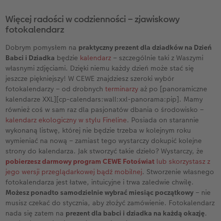
Więcej radości w codzienności – zjawiskowy
fotokalendarz
Dobrym pomysłem na
praktyczny prezent dla dziadków na Dzień
Babci i Dziadka
będzie
kalendarz
– szczególnie taki z Waszymi
własnymi zdjęciami. Dzięki niemu każdy dzień może stać się
jeszcze piękniejszy! W CEWE znajdziesz szeroki wybór
fotokalendarzy – od drobnych
terminarzy
aż po [panoramiczne
kalendarze XXL][cp-calendars:wall:xxl-panorama:pip]. Mamy
również coś w sam raz dla pasjonatów dbania o środowisko –
kalendarz ekologiczny w stylu Fineline
. Posiada on starannie
wykonaną listwę, której nie będzie trzeba w kolejnym roku
wymieniać na nową – zamiast tego wystarczy dokupić kolejne
strony do kalendarza. Jak stworzyć takie dzieło? Wystarczy, że
pobierzesz darmowy program CEWE Fotoświat
lub skorzystasz z
jego wersji przeglądarkowej bądź mobilnej
. Stworzenie własnego
fotokalendarza jest łatwe, intuicyjne i trwa zaledwie chwilę.
Możesz ponadto samodzielnie wybrać miesiąc początkowy
– nie
musisz czekać do stycznia, aby złożyć zamówienie. Fotokalendarz
nada się zatem na
prezent dla babci i dziadka na każdą okazję
.