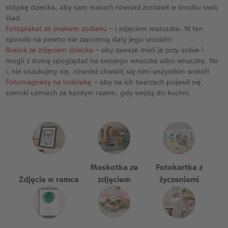
które nie tylko będzie pięknie się prezentować,
stópkę dziecka, aby sam maluch również zostawił w środku swój
ale dodatkowo zatroszczy się również o
ślad.
bezpieczeństwo cennych wspomnień zamkniętych
Fotoplakat ze znakiem zodiaku
– i zdjęciem maluszka. W ten
w środku.
sposób na pewno nie zapomną daty jego urodzin!
Brelok ze zdjęciem dziecka
– aby zawsze mieli je przy sobie i
mogli z dumą spoglądać na swojego wnuczka albo wnuczkę. No
i, nie oszukujmy się, również chwalić się nimi wszystkim wokół!
Fotomagnesy na lodówkę
– aby na ich twarzach pojawił się
szeroki uśmiech za każdym razem, gdy wejdą do kuchni.
Maskotka ze
Fotokartka z
Zdjęcie w ramce
zdjęciem
życzeniami