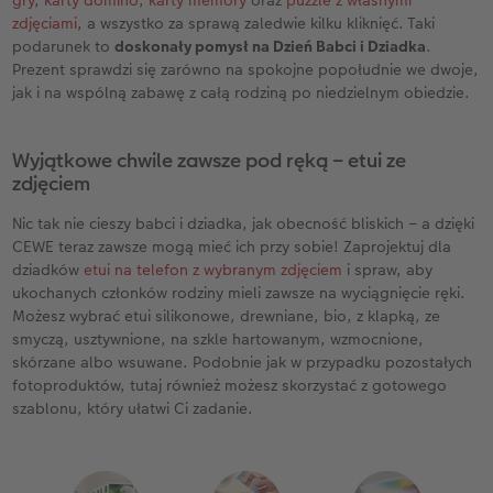
gry
,
karty domino
,
karty memory
oraz
puzzle z własnymi
zdjęciami
, a wszystko za sprawą zaledwie kilku kliknięć. Taki
podarunek to
doskonały pomysł na Dzień Babci i Dziadka
.
Prezent sprawdzi się zarówno na spokojne popołudnie we dwoje,
jak i na wspólną zabawę z całą rodziną po niedzielnym obiedzie.
Wyjątkowe chwile zawsze pod ręką – etui ze
zdjęciem
Nic tak nie cieszy babci i dziadka, jak obecność bliskich – a dzięki
CEWE teraz zawsze mogą mieć ich przy sobie! Zaprojektuj dla
dziadków
etui na telefon z wybranym zdjęciem
i spraw, aby
ukochanych członków rodziny mieli zawsze na wyciągnięcie ręki.
Możesz wybrać etui silikonowe, drewniane, bio, z klapką, ze
smyczą, usztywnione, na szkle hartowanym, wzmocnione,
skórzane albo wsuwane. Podobnie jak w przypadku pozostałych
fotoproduktów, tutaj również możesz skorzystać z gotowego
szablonu, który ułatwi Ci zadanie.