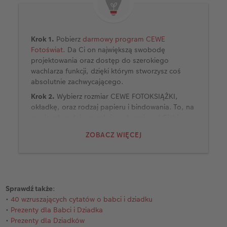
Krok 1.
Pobierz
darmowy program CEWE
Fotoświat
. Da Ci on największą swobodę
projektowania oraz dostęp do szerokiego
wachlarza funkcji, dzięki którym stworzysz coś
absolutnie zachwycającego.
Krok 2.
Wybierz rozmiar CEWE FOTOKSIĄŻKI,
okładkę, oraz rodzaj papieru i bindowania. To, na
co się zdecydujesz, zależy wyłącznie od Ciebie
oraz gustu Twoich dziadków. Możesz wybrać
ZOBACZ WIĘCEJ
papier kredowy lub fotograficzny, każdy w
wariancie matowym, błyszczącym albo głęboki
mat. Jeżeli wolisz, możesz także zdecydować się
na ekologiczne rozwiązanie, czyli papier kredowy
matowy pochodzący w stu procentach z
Sprawdź także
:
recyklingu. To również Ty decydujesz o tym, jaki
•
40 wzruszających cytatów o babci i dziadku
rodzaj okładki wybierzesz: twardą, miękką bądź
•
Prezenty dla Babci i Dziadka
zeszytową. W przypadku CEWE FOTOKSIĄŻKI
•
Prezenty dla Dziadków
kwadratowej XL możesz ponadto zdecydować się