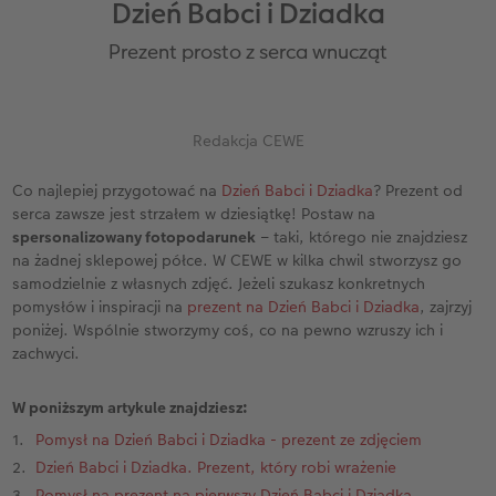
Dzień Babci i Dziadka
ze
Kwadratowa XL
Zdjęcie w ramce
Fotokartki
Fotoobraz na płycie Alu-Dibond
Dodatki do fotoplakatów
Kalendarz dla babci i dziadka
Biuro obsługi klienta CEWE
Urodziny
Cytaty
Prezent prosto z serca wnucząt
A5* pozioma
Zdjęcia natychmiastowe
Gry i zabawki
Fotopanel
Kalendarz dla mamy
Gwarancja satysfakcji
Kronika roczna
Magazyn CEWE Fotoinspiracje
ezent
XXL pionowa
Zdjęcia kreatywne
Etui ze zdjęciem
Fotoobraz wieloczęściowy
Kalendarz dla niej
Wyprawka szkolna
Konkursy fotograficzne CEWE
Redakcja CEWE
XXL pozioma
Zdjęcia do dokumentów
Dla miłośników zwierząt
hexxas
Kalendarz dla niego
Konkurs CEWE Photo Award 2027
Co najlepiej przygotować na
Dzień Babci i Dziadka
? Prezent od
serca zawsze jest strzałem w dziesiątkę! Postaw na
Format Kids
Fotozestawy
Artykuły szkolne
Gallery Print
Kalendarz dla brata
spersonalizowany fotopodarunek
– taki, którego nie znajdziesz
na żadnej sklepowej półce. W CEWE w kilka chwil stworzysz go
Fotoksiążka ślubna
Usługi analogowe
Fotoobraz na piance ze zdjęciem retro XXL
Kalendarz dla dziadka
samodzielnie z własnych zdjęć. Jeżeli szukasz konkretnych
pomysłów i inspiracji na
prezent na Dzień Babci i Dziadka
, zajrzyj
Fotoksiążka urodzinowa
Pudełko ze zdjęciami
Tablica powitalna
Kalendarz dla rodziny
poniżej. Wspólnie stworzymy coś, co na pewno wzruszy ich i
zachwyci.
Fotoksiążka z podróży
Fotonaklejki
Dodatki do fotoobrazów
Terminarz urodzinowy
W poniższym artykule znajdziesz:
Na roczek dziecka
Paski ze zdjęciami
Terminarz dla dwojga
Pomysł na Dzień Babci i Dziadka - prezent ze zdjęciem
Dzień Babci i Dziadka. Prezent, który robi wrażenie
Fotoksiążka kucharska
Zdjęcia eko
Terminarz kuchenny
Pomysł na prezent na pierwszy Dzień Babci i Dziadka