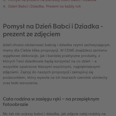
Dzień Babci i Dziadka. Prezent na każdy rok
Przykłady klientów
Dodatki do zdjęć
Terminarz ścienny roczny
Dodatki do fotoksiążki
Dodatki do kalendarzy
Pomysł na Dzień Babci i Dziadka -
prezent ze zdjęciem
Jeżeli chcesz obdarować babcię i dziadka czymś zachwycającym,
mamy dla Ciebie kilka propozycji. W CEWE znajdziesz zarówno
wyjątkowe dekoracje, jak i bardziej praktyczne produkty, z
których Twoi dziadkowie będą korzystać na co dzień – a
wszystkie opatrzone Waszymi wspólnymi, najpiękniejszymi
zdjęciami. Zajrzyj do naszych propozycji i zainspiruj się
podarunkiem, który wywoła na ich twarzach szerokie uśmiechy
oraz łezki wzruszenia.
Cała rodzina w zasięgu ręki – na przepięknym
fotoobrazie
Nic tak nie ucieszy babci i dziadka, jak zdjęcie całej rodziny na