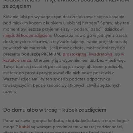
ze zdjęciem
Któż nie lubi po wymagającym dniu zrelaksować się na kanapie
pod miękkim kocem z kubkiem ulubionej herbaty? Spraw, aby ten
moment był jeszcze przyjemniejszy – podaruj babci i dziadkowi
mięciutki koc ze zdjęciem
. Możesz zamówić go w jednym z trzech
dostępnych rozmiarów, a my zadrukujemy Twoim projektem całą
powierzchnię materiału. Jeśli masz ochotę, możesz dołączyć do
prezentu
poduszkę PREMIUM
,
prostokątną, kwadratową
lub
w
kształcie serca
. Oferujemy ją z wypełnieniem lub bez – jeśli więc
Twoja babcia i dziadek posiadają już swoje ulubione poduszki,
możesz po prostu przygotować dla nich nowe poszewki z
Waszymi zdjęciami. W ten sposób podczas odpoczynku
towarzyszyć im będzie radość wyjątkowych chwil spędzonych
razem.
Do domu albo w trasę – kubek ze zdjęciem
Poranna kawa, gorąca herbata, słodziutkie kakao, a może kogel-
mogel?
Kubki
są ważnym przedmiotem w naszej codzienności,