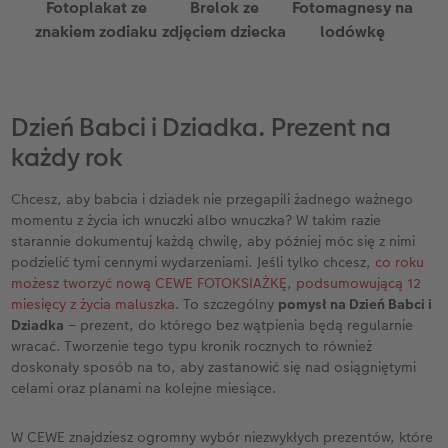
Fotoplakat ze
Brelok ze
Fotomagnesy na
znakiem zodiaku
zdjęciem dziecka
lodówkę
Dzień Babci i Dziadka. Prezent na
każdy rok
Chcesz, aby babcia i dziadek nie przegapili żadnego ważnego
momentu z życia ich wnuczki albo wnuczka? W takim razie
starannie dokumentuj każdą chwilę, aby później móc się z nimi
podzielić tymi cennymi wydarzeniami. Jeśli tylko chcesz,
co roku
możesz tworzyć nową CEWE FOTOKSIAŻKĘ, podsumowującą 12
miesięcy z życia maluszka
. To szczególny
pomysł na Dzień Babci i
Dziadka
– prezent, do którego bez wątpienia będą regularnie
wracać. Tworzenie tego typu kronik rocznych to również
doskonały sposób na to, aby zastanowić się nad osiągniętymi
celami oraz planami na kolejne miesiące.
W CEWE znajdziesz ogromny wybór niezwykłych prezentów, które