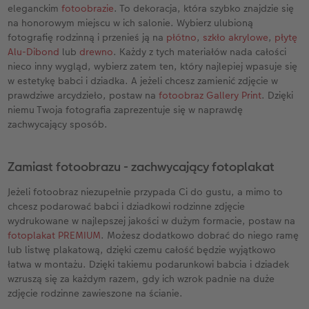
eleganckim
fotoobrazie
. To dekoracja, która szybko znajdzie się
na honorowym miejscu w ich salonie. Wybierz ulubioną
fotografię rodzinną i przenieś ją na
płótno
,
szkło akrylowe
,
płytę
Alu-Dibond
lub
drewno
. Każdy z tych materiałów nada całości
nieco inny wygląd, wybierz zatem ten, który najlepiej wpasuje się
w estetykę babci i dziadka. A jeżeli chcesz zamienić zdjęcie w
prawdziwe arcydzieło, postaw na
fotoobraz Gallery Print
. Dzięki
niemu Twoja fotografia zaprezentuje się w naprawdę
zachwycający sposób.
Zamiast fotoobrazu - zachwycający fotoplakat
Jeżeli fotoobraz niezupełnie przypada Ci do gustu, a mimo to
chcesz podarować babci i dziadkowi rodzinne zdjęcie
wydrukowane w najlepszej jakości w dużym formacie, postaw na
fotoplakat PREMIUM
. Możesz dodatkowo dobrać do niego ramę
lub listwę plakatową, dzięki czemu całość będzie wyjątkowo
łatwa w montażu. Dzięki takiemu podarunkowi babcia i dziadek
wzruszą się za każdym razem, gdy ich wzrok padnie na duże
zdjęcie rodzinne zawieszone na ścianie.