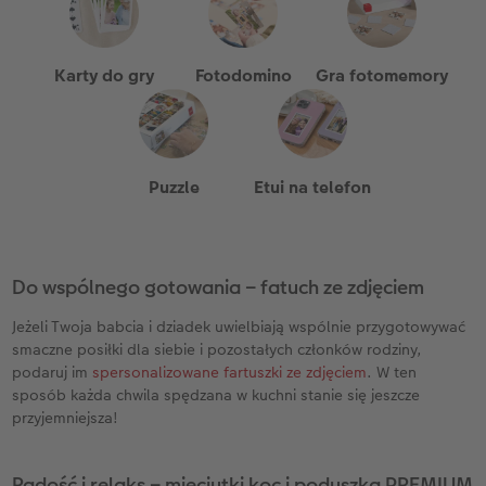
Karty do gry
Fotodomino
Gra fotomemory
Puzzle
Etui na telefon
Do wspólnego gotowania – fatuch ze zdjęciem
Jeżeli Twoja babcia i dziadek uwielbiają wspólnie przygotowywać
smaczne posiłki dla siebie i pozostałych członków rodziny,
podaruj im
spersonalizowane fartuszki ze zdjęciem
. W ten
sposób każda chwila spędzana w kuchni stanie się jeszcze
przyjemniejsza!
Radość i relaks – mięciutki koc i poduszka PREMIUM