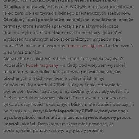
dlatego jeśli szukasz
pomysłu na prezent na Dzień Babci i
Dziadka
, postaw właśnie na nie! W CEWE możesz zaprojektować
je od zera lub skorzystać z jednego z tematycznych szablonów.
Oferujemy kubki porcelanowe, ceramiczne, emaliowane, a także
termosy
, które świetnie sprawdzą się na aktywności poza
domem. Być może Twoi dziadkowie to miłośnicy spacerów,
wycieczek rowerowych albo spontanicznych wypadów nad
morze? W takim razie wygodny
termos ze zdjęciem
będzie czymś
w sam raz dla nich!
Masz ochotę zaskoczyć babcię i dziadka czymś niezwykłym?
Podaruj im
kubek magiczny
– a kiedy pod wpływem wysokiej
temperatury na gładkim kubku zaczną pojawiać się zdjęcia
ukochanych bliskich, koniecznie uwiecznij ich miny!
Zamów taki fotoprodukt CEWE, który najlepiej odpowiada
potrzebom babci i dziadka, a my zadbamy o to, aby dotarł do
Ciebie produkt najwyższej jakości. Taki prezent na pewno nie
tylko wzruszy Twoich ukochanych bliskich, ale również posłuży im
na długi czas.
Wszystkie fotoprodukty CEWE wykonywane są z
wysokiej jakości materiałów i przechodzą wieloetapowy proces
kontroli jakości
. Dzięki temu możesz mieć pewność, że
podarujesz im ponadczasowy, wyjątkowy prezent.