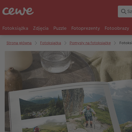
Fotoksiążka
Zdjęcia
Puzzle
Fotoprezenty
Fotoobrazy
Strona główna
Fotoksiążka
Pomysły na fotoksiążkę
Fotoks