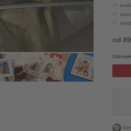
możli
szero
wyją
od 89
Zaprojek
Och