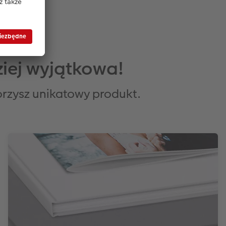
iej wyjątkowa!
orzysz unikatowy produkt.