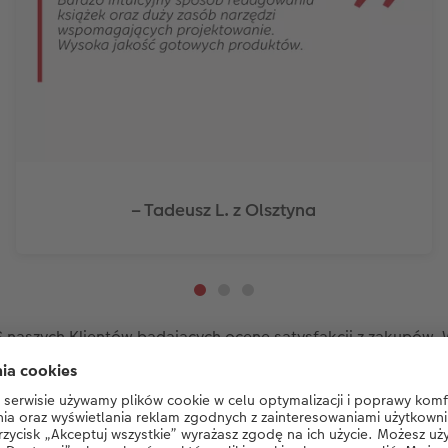
– Tadeusz L. z Olsztyna
naszych Klientów badających ocenę satysfakcji z zakupów. Wi
STWÓRZ FOTOKSIĄŻKĘ DLA MĘŻA