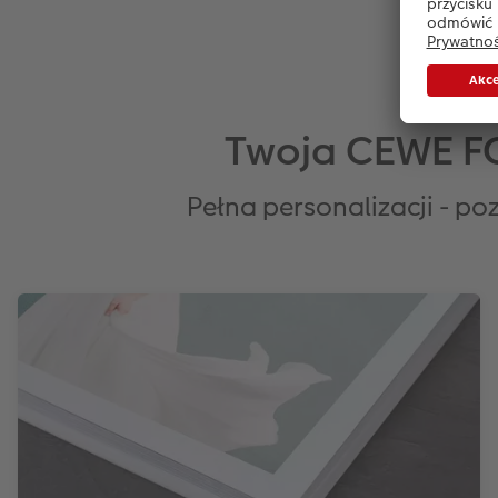
Twoja CEWE FO
Pełna personalizacji - p