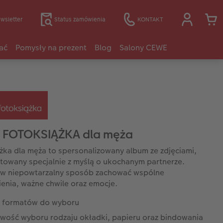
wsletter
Status zamówienia
KONTAKT
ać
Pomysły na prezent
Blog
Salony CEWE
 FOTOKSIĄŻKA dla męża
żka dla męża to spersonalizowany album ze zdjęciami,
towany specjalnie z myślą o ukochanym partnerze.
 w niepowtarzalny sposób zachować wspólne
nia, ważne chwile oraz emocje.
e formatów do wyboru
iwość wyboru rodzaju okładki, papieru oraz bindowania