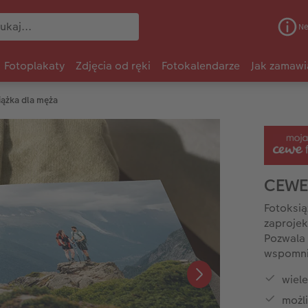
Ne
Fotoplakaty
Zdjęcia od ręki
Fotokalendarze
Jak zamawi
iążka dla męża
CEWE
Fotoksią
zaprojek
Pozwala
wspomnie
wiel
możl