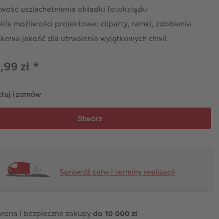
wość uszlachetnienia okładki fotoksiążki
kie możliwości projektowe: cliparty, ramki, zdobienia
tkowa jakość dla utrwalenia wyjątkowych chwil
,99 zł
*
tuj i zamów
Sprawdź ceny i terminy realizacji
rona i bezpieczne zakupy
do 10 000 zł