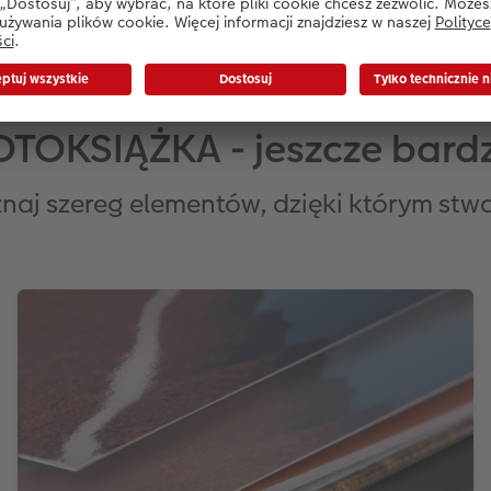
TOKSIĄŻKA - jeszcze bardz
oznaj szereg elementów, dzięki którym stw