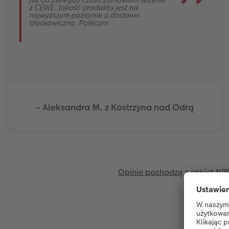
– Aleksandra M. z Kostrzyna nad Odrą
Opinie pochodzą z ankiet NPS 