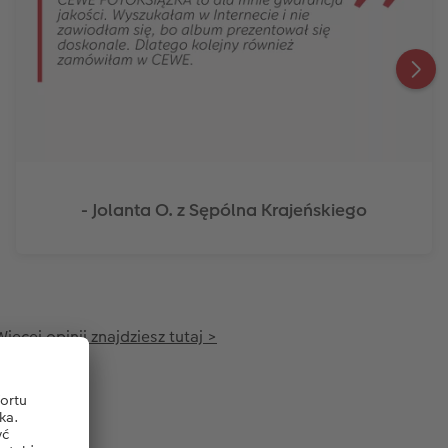
- Jolanta O. z Sępólna Krajeńskiego
ęcej opinii znajdziesz tutaj >