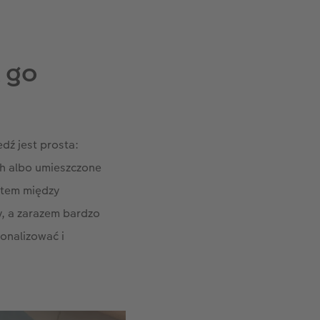
k go
ź jest prosta:
ch albo umieszczone
stem między
, a zarazem bardzo
sonalizować i