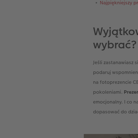
Najpiękniejszy p
Wyjątkow
wybrać?
Jeśli zastanawiasz s
podaruj wspomnieni
na fotoprezencie C
pokoleniami.
Preze
emocjonalny. I co n
dopasować do dzia