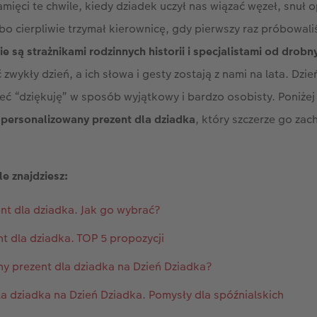
mięci te chwile, kiedy dziadek uczył nas wiązać węzeł, snuł 
o cierpliwie trzymał kierownicę, gdy pierwszy raz próbowal
e są strażnikami rodzinnych historii i specjalistami od drobn
zwykły dzień, a ich słowa i gesty zostają z nami na lata. Dzi
eć “dziękuję” w sposób wyjątkowy i bardzo osobisty. Poniżej
a personalizowany prezent dla dziadka
, który szczerze go zac
e znajdziesz:
nt dla dziadka. Jak go wybrać?
t dla dziadka. TOP 5 propozycji
ny prezent dla dziadka na Dzień Dziadka?
la dziadka na Dzień Dziadka. Pomysły dla spóźnialskich