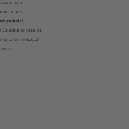
opowieści o
iśmy jechać
ych radości
–
eń Dziadka to idealna
 znajdziesz naszych
hwyci.