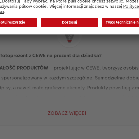
fotoprezent z CEWE na prezent dla dziadka?
RWAŁOŚĆ PRODUKTÓW
– projektując w CEWE, tworzysz osobist
 spersonalizowany w każdym szczególne. Samodzielnie dobier
pisy, a nawet małe graficzne akcenty. Produkty powstają z m
glądaniu – to fotoprezenty, które dobrze znoszą czas i dotyk
ATYWNYCH FOTOUPOMINKÓW
-
fotoksiążka dla dziadka z oka
ZOBACZ WIĘCEJ
na Dzień Dziadka
,
kubek ze zdjęciem
, obraz na ścianę, fotog
ogromne, a ogranicza Cię właściwie jedynie Twoja wyobraźnia