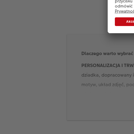
Dlaczego warto wybrać 
PERSONALIZACJA I T
dziadka, dopracowany i
motyw, układ zdjęć, pod
użytkowaniu i częstym o
SZEROKI WYBÓR KRE
urodzin
,
fotokalendarz 
puzzle – możliwości są 