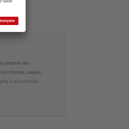
y prezent dla
asz format, papier,
yślą o wieloletnim
 rodzinnych rąk.
zji siedemdziesiątych
adżety, fotomagnesy,
. Wybierz formę,