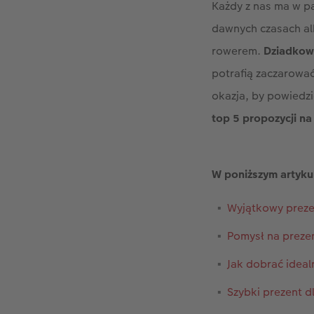
Każdy z nas ma w pa
dawnych czasach alb
rowerem.
Dziadkowi
potrafią zaczarować 
okazja, by powiedzi
top 5 propozycji n
W poniższym artykul
Wyjątkowy preze
Pomysł na prezen
Jak dobrać ideal
Szybki prezent d