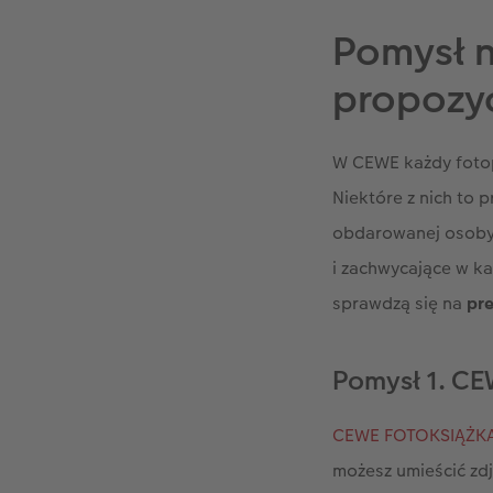
która najlepiej oddaje 
Pomysł n
PROSTE PROJEKTOWANI
kilka chwil
w programie 
propozyc
przyjazny interfejs pop
komputera, skorzystaj 
W CEWE każdy fotopr
cliparty. A jeśli chcesz
Niektóre z nich to 
Stwórz piękny upominek 
obdarowanej osoby 
i zachwycające w k
sprawdzą się na
pre
Pomysł 1. CE
CEWE FOTOKSIĄŻK
możesz umieścić zdj