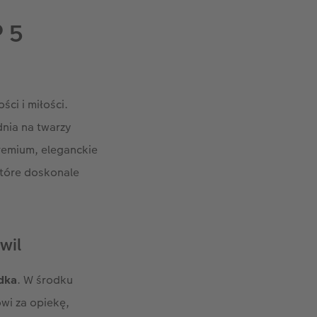
e zdjęcie.
 5
tworzysz zaledwie w
każdym przypadku
ęcia z telefonu lub
zenia i ozdobne
ci i miłości.
racowania detali.
dnia na twarzy
więcej radości.
remium, eleganckie
które doskonale
wil
adka
. W środku
wi za opiekę,