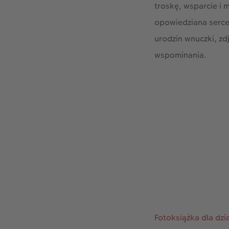
troskę, wsparcie i 
opowiedziana serce
urodzin wnuczki, zd
wspominania.
Fotoksiążka dla dz