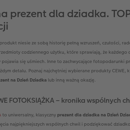
charakter Waszych relacji i dodaj Wasze najpiękniejsze wspóln
a prezent dla dziadka. TOP
E ONLINE, SZYBKA REALIZACJA
– wyjątkowy prezent CEWE s
CEWE Fotoświat, aplikacji mobilnej lub kreatorze online
. W 
ji
rowadzi Cię krok po kroku przez proces zamówienia. Dodaj zdj
z gotowych układów i motywów, uzupełnij podpisy, dodaj życ
odukt niesie ze sobą historię pełną wzruszeń, czułości, radoś
 puścić wodze fantazji, znajdziesz tu mnóstwo narzędzi do dop
przedmioty codziennego użytku, które sprawiają, że każdego 
na Dzień Dziadka, który wniesie w jego codzienność jeszcze 
pojawia się uśmiech. Inne to zachwycające fotopodarunki p
ażdym detalu. Poznaj najchętniej wybierane produkty CEWE, 
zent na Dzień Dziadka
lub inną ważną okazję.
WE FOTOKSIĄŻKA – kronika wspólnych ch
A
to uniwersalny, klasyczny
prezent dla dziadka na Dzień Dzi
ęcia najpiękniejszych wspólnych chwil i podziękować dziadko