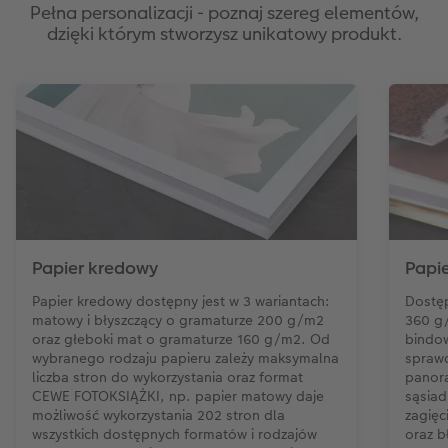
Pełna personalizacji - poznaj szereg elementów,
dzięki którym stworzysz unikatowy produkt.
Papier kredowy
Papie
Papier kredowy dostępny jest w 3 wariantach:
Dostę
matowy i błyszczący o gramaturze 200 g/m2
360 g
oraz głeboki mat o gramaturze 160 g/m2. Od
bindow
wybranego rodzaju papieru zależy maksymalna
sprawd
liczba stron do wykorzystania oraz format
panora
CEWE FOTOKSIĄŻKI, np. papier matowy daje
sąsiad
możliwość wykorzystania 202 stron dla
zagięc
wszystkich dostępnych formatów i rodzajów
oraz b