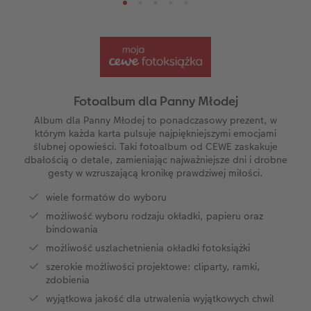
i
Kwadratowa mała
Zdjęcia mini
Puzzle
Fotoobraz na piance
Fotoplakat z kolażem liczbowym
Planery
Automatyczny asystent
Wakacje
Ciekawostki
ze
Kwadratowa XL
Zdjęcie w ramce
Fotokartki
Fotoobraz na płycie Alu-Dibond
Dodatki do fotoplakatów
Kalendarz dla babci i dziadka
Biuro obsługi klienta CEWE
Urodziny
Cytaty
A5* pozioma
Zdjęcia natychmiastowe
Gry i zabawki
Fotopanel
Kalendarz dla mamy
Gwarancja satysfakcji
Kronika roczna
Magazyn CEWE Fotoinspiracje
Fotoalbum dla Panny Młodej
ezent
XXL pionowa
Zdjęcia kreatywne
Etui ze zdjęciem
Fotoobraz wieloczęściowy
Kalendarz dla niej
Wyprawka szkolna
Konkursy fotograficzne CEWE
Album dla Panny Młodej to ponadczasowy prezent, w
którym każda karta pulsuje najpiękniejszymi emocjami
ślubnej opowieści. Taki fotoalbum od CEWE zaskakuje
XXL pozioma
Zdjęcia do dokumentów
Dla miłośników zwierząt
hexxas
Kalendarz dla niego
Konkurs CEWE Photo Award 2027
dbałością o detale, zamieniając najważniejsze dni i drobne
gesty w wzruszającą kronikę prawdziwej miłości.
Format Kids
Fotozestawy
Artykuły szkolne
Gallery Print
Kalendarz dla brata
wiele formatów do wyboru
możliwość wyboru rodzaju okładki, papieru oraz
Fotoksiążka ślubna
Usługi analogowe
Fotoobraz na piance ze zdjęciem retro XXL
Kalendarz dla dziadka
bindowania
możliwość uszlachetnienia okładki fotoksiążki
Fotoksiążka urodzinowa
Pudełko ze zdjęciami
Tablica powitalna
Kalendarz dla rodziny
szerokie możliwości projektowe: cliparty, ramki,
zdobienia
Fotoksiążka z podróży
Fotonaklejki
Dodatki do fotoobrazów
Terminarz urodzinowy
wyjątkowa jakość dla utrwalenia wyjątkowych chwil