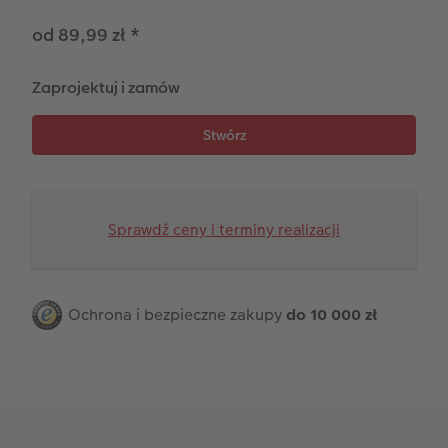
Na roczek dziecka
Paski ze zdjęciami
Terminarz dla dwojga
od 89,99 zł
*
Fotoksiążka kucharska
Zdjęcia eko
Terminarz kuchenny
Zaprojektuj i zamów
Przykłady klientów
Dodatki do zdjęć
Terminarz ścienny roczny
Dodatki do fotoksiążki
Dodatki do kalendarzy
Sprawdź ceny i terminy realizacji
Ochrona i bezpieczne zakupy
do 10 000 zł